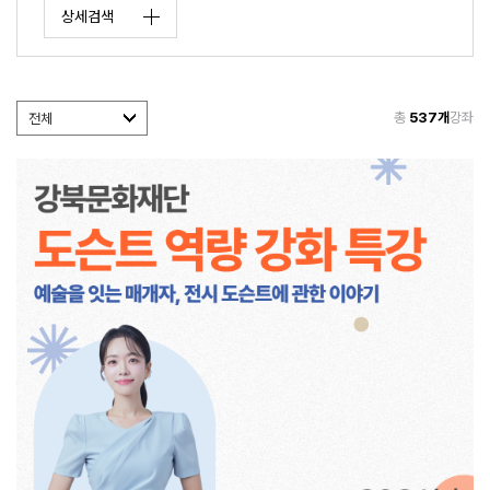
상세검색
총
537개
강좌