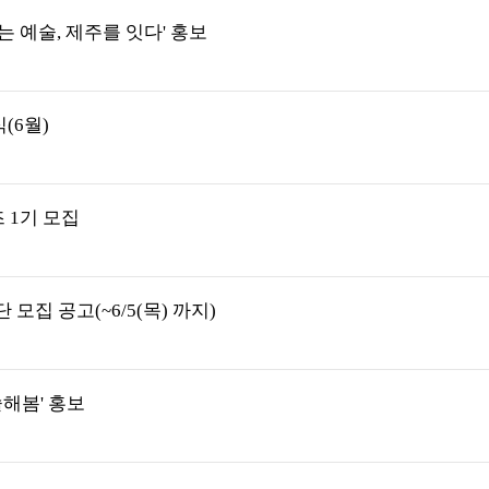
 예술, 제주를 잇다' 홍보
(6월)
 1기 모집
집 공고(~6/5(목) 까지)
술해봄' 홍보