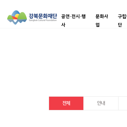
공연·전시·행
문화사
구립
사
업
단
전체
안내