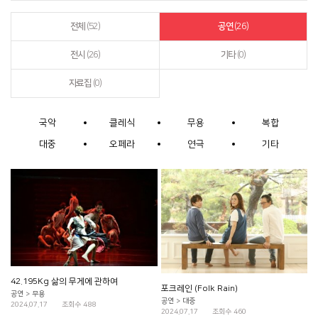
전체
(52)
공연
(26)
전시
(26)
기타
(0)
자료집
(0)
국악
클레식
무용
복합
대중
오페라
연극
기타
42.195Kg 삶의 무게에 관하여
포크레인 (Folk Rain)
공연 > 무용
공연 > 대중
2024.07.17
조회수 488
2024.07.17
조회수 460