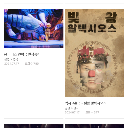
옴니버스 인형극 환상공간
공연 > 연극
2024.07.17
조회수 785
역사교훈극 - 빚왕 알렉시오스
공연 > 연극
2024.07.17
조회수 377