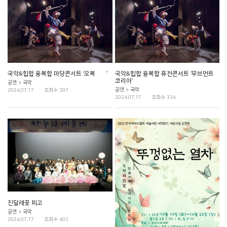
국악&힙합 융복합 마당콘서트 ‘오복樂樂’
국악&힙합 융복합 퓨전콘서트 ‘무브먼트
코리아’
공연 > 국악
공연 > 국악
2024.07.17
조회수 397
2024.07.17
조회수 334
진달래꽃 피고
공연 > 국악
2024.07.17
조회수 402