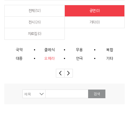
전체
(52)
공연
(0)
전시
(26)
기타
(0)
자료집
(0)
국악
클레식
무용
복합
대중
오페라
연극
기타
검색