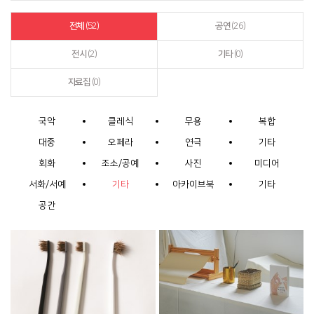
전체
(52)
공연
(26)
전시
(2)
기타
(0)
자료집
(0)
국악
클레식
무용
복합
대중
오페라
연극
기타
회화
조소/공예
사진
미디어
서화/서예
기타
아카이브북
기타
공간