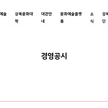
예술
강북문화대
대관안
문화예술플랫
소
강
학
내
폼
식
단
경영공시