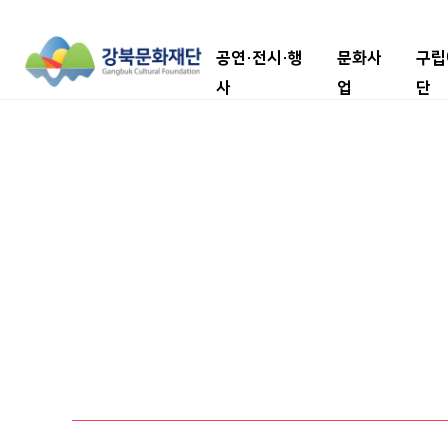
공연·전시·행
문화사
구립
사
업
단