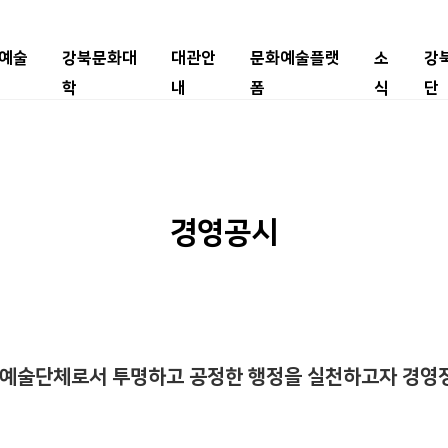
예술
강북문화대
대관안
문화예술플랫
소
강
학
내
폼
식
단
경영공시
예술단체로서 투명하고 공정한 행정을 실천하고자 경영정