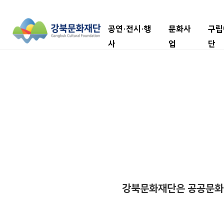
공연·전시·행
문화사
구립
사
업
단
강북문화재단은 공공문화