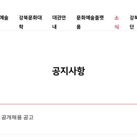
예술
강북문화대
대관안
문화예술플랫
소
강
학
내
폼
식
단
공지사항
자 공개채용 공고