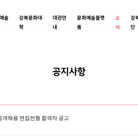
예술
강북문화대
대관안
문화예술플랫
소
강
학
내
폼
식
단
공지사항
원 공개채용 면접전형 합격자 공고