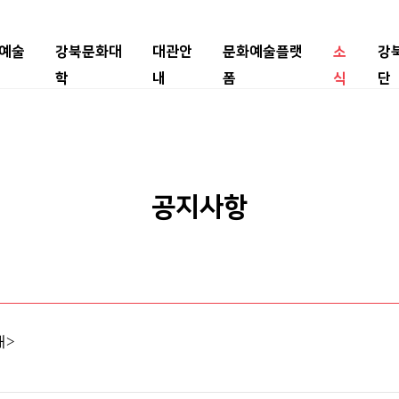
예술
강북문화대
대관안
문화예술플랫
소
강
학
내
폼
식
단
공지사항
래>