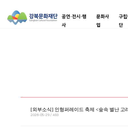
공연·전시·행
문화사
구립
사
업
단
[외부소식] 인형퍼레이드 축제 <숲속 별난 고
2026-05-29 / 493