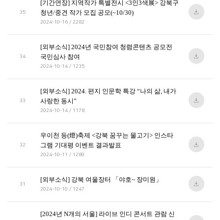
[기간연장] 지역작가 특별전시 <3인3색展> 강북구
청년/중견 작가 모집 공모(~10/30)
35
2024-10-16 / 2282
[외부소식] 2024년 국민참여 청렴콘텐츠 공모전
국민심사 참여
34
2024-10-14 / 1235
[외부소식] 2024. 편지 인문학 특강 “나의 삶, 내가
사랑한 동시”
33
2024-10-14 / 1178
우이천 등(燈)축제 <강북 꿈꾸는 물고기> 인스타
그램 기대평 이벤트 결과발표
32
2024-10-11 / 1289
[외부소식] 강북 여울장터 「야호~ 장미원」
31
2024-10-10 / 1247
[2024년 N개의 서울] 라이브 인디 콘서트 관람 신