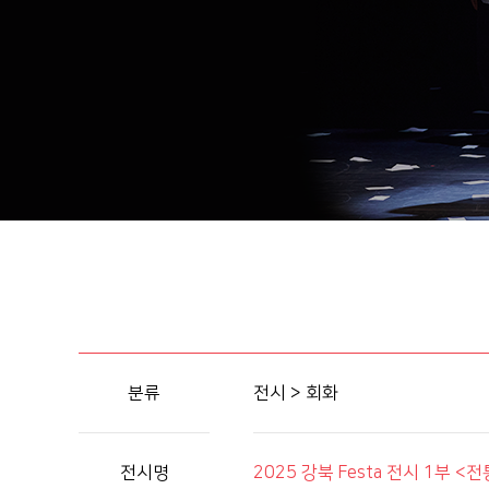
분류
전시 > 회화
전시명
2025 강북 Festa 전시 1부 