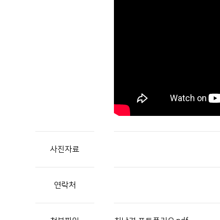
사진자료
연락처