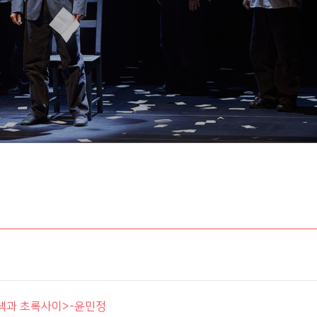
<회색과 초록사이>-윤민정