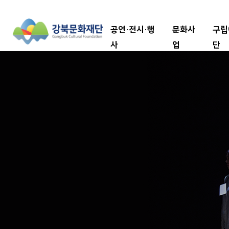
공연·전시·행
문화사
구립
사
업
단