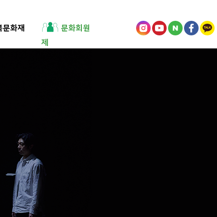
북문화재
문화회원
제