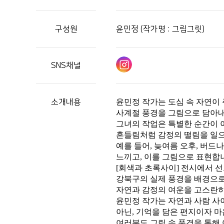
구성원
윤민정 (작가명 : 그림그릿)
SNS채널
소개내용
윤민정 작가는 도심 속 자연이
사계절 풍경을 그림으로 담아
그녀의 작업은 특별한 순간이 
흔들림처럼 감정의 떨림을 일
예를 들어
,
늦여름 오후
,
버드나
느끼고
,
이를 그림으로 표현합
[
회색과 초록사이
]
전시에서 
강북구의 실제 풍경을 배경으
자연과 감정의 여운을 고스란
윤민정 작가는 자연과 사람 사
아닌
,
기억을 담은 편지이자 
여러분도 그림 속 풍경을 통해