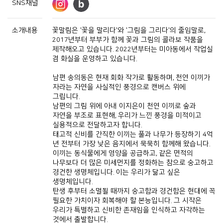
SNS채널
소개내용
꽃말림은
꽃을 말리다
와
그림을 그리다
의 줄임말로
'
'
'
'
,
년부터 부부가 함께 꽃과 그림의 콜라보 작품을
2017
제작해오고 있습니다
년부터는 미아동에서 작업실
. 2022
겸 화실을 운영하고 있습니다
.
남편 송의동은 현재 회화 작가로 활동하며
천연 이끼가
,
자라는 자연을 사실적인 풍경으로 캔버스 위에
그립니다
.
남편의 그림 위에 아내 이지은이 천연 이끼로 숲과
자연을 부조로 표현해
우리가 느낀 풍경을 미적이고
,
실용적으로 전달하고자 합니다
.
태고적 신비를 간직한 이끼는 풀과 나무가 등장하기
억
4
년 전부터 가장 낮은 음지에서 묵묵히 함께해 왔습니다
.
이끼는 동식물에게 영양을 공급하고
같은 면적의
,
나무보다 더 많은 미세먼지를 정화하는 참으로 숭고하고
경건한 생명체입니다
이는 우리가 닮고 싶은
.
생명체입니다
.
탄생 후부터 소멸될 때까지 숭고함과 경건함은 현대에 꼭
필요한 가치이자 회복해야 할 본능입니다
그 시작은
.
우리가 특별하고 신비한 존재임을 인식하고 자각하는
것에서 출발합니다
.