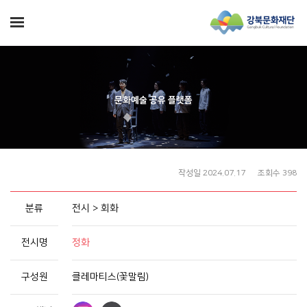
문화예술 공유 플랫폼
작성일 2024.07.17
조회수 398
분류
전시 > 회화
전시명
정화
구성원
클레마티스(꽃말림)