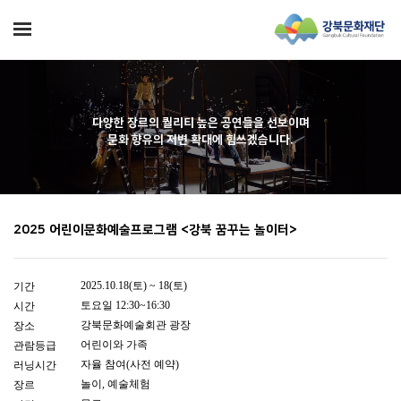
다양한 장르의 퀄리티 높은 공연들을 선보이며
문화 향유의 저변 확대에 힘쓰겠습니다.
2025 어린이문화예술프로그램 <강북 꿈꾸는 놀이터>
2025.10.18(토) ~ 18(토)
기간
토요일 12:30~16:30
시간
강북문화예술회관 광장
장소
어린이와 가족
관람등급
자율 참여(사전 예약)
러닝시간
놀이, 예술체험
장르