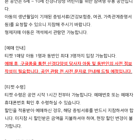
본 공연은
6
세
~ 10
세 신경다양성 어린이를 위한 참여형 무용 공연입니
다
.
아동의 생년월일이 기재된 증빙서류
(
건강보험증
,
여권
,
가족관계증명서
등
)
를 요청할 수 있으니 지참해 주시기 바랍니다
.
형제자매 아동은 객석에서 관람만 가능합니다
.
[
예매 안내
]
티켓
1
매당 아동
1
명과 동반인 최대
3
명까지 입장 가능합니다
.
예매 후
,
구글폼을 통한 신경다양성 당사자 아동 및 동반인의 사전 정보
작성이 필요합니다
.
공연 관람 전 사전 문자로 안내해 드릴 예정입니다
.
[
티켓 수령
]
티켓 수령은 공연 시작
1
시간 전부터 가능합니다
.
예매번호 또는 예매자
휴대폰번호 확인 후 수령하실 수 있습니다
.
할인을 적용받아 예매하신 경우
,
해당 증빙서류를 반드시 지참하셔야 합
니다
.
미지참 시 할인받은 금액을 지불하셔야 하며
,
현장 할인 변경이 불
가합니다
.