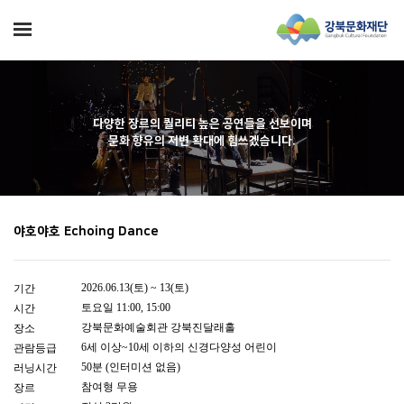
다양한 장르의 퀄리티 높은 공연들을 선보이며
문화 향유의 저변 확대에 힘쓰겠습니다.
야호야호 Echoing Dance
2026.06.13(토) ~ 13(토)
기간
토요일 11:00, 15:00
시간
강북문화예술회관 강북진달래홀
장소
6세 이상~10세 이하의 신경다양성 어린이
관람등급
50분 (인터미션 없음)
러닝시간
참여형 무용
장르