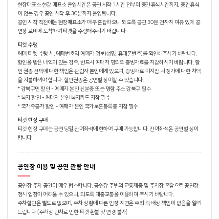
현장매표소 현장 매표소 운영시간은 공연 시작 1시간 전부터 중간휴식시간까지, 중간휴식
이 없는 경우 공연 시작 후 30분까지 운영됩니다.
공연 시작 직전에는 현장매표소가 매우 혼잡하오니 되도록 공연 30분 전까지 여유 있게 공
연장 로비에 도착하여 티켓을 수령해주시기 바랍니다.
티켓 수령
예매 티켓 수령 시, 예매번호와 예매자 정보(성명, 휴대폰번호)를 확인해주시기 바랍니다.
할인을 받은 내역이 있는 경우, 반드시 예매자 명의의 증빙자료를 지참하시기 바랍니다. 할
인 권종 선택에 대한 책임은 관람자 본인에게 있으며, 증빙자료 미지참 시 정가에 대한 차액
을 지불하셔야 합니다. 할인권종은 공연별 상이할 수 있습니다.
* 강북구민 할인 - 예매자 본인 신분증 또는 명함 주소 강북구 필수
* 복지 할인 - 예매자 본인 복지카드 지참 필수
* 국가유공자 할인 - 예매자 본인 국가보훈등록증 지참 필수
티켓 현장 구매
티켓 현장 구매는 공연 당일 잔여좌석에 한하여 구매 가능합니다. 잔여좌석은 공연별 상이
합니다.
공연장 이용 및 공연 관람 안내
공연장 주차 공간이 매우 협소합니다. 공연장 주변의 교통체증 및 주차장 혼잡으로 공연장
정시 입장이 어려울 수 있으니, 되도록 대중교통을 이용하여 주시기 바랍니다.
주차할인은 별도로 없으며, 주차 상황에 따른 입장 지연은 주최 측 배상 책임이 없음을 알려
드립니다.(주차장 만차로 인한 티켓 환불 및 변경 불가)