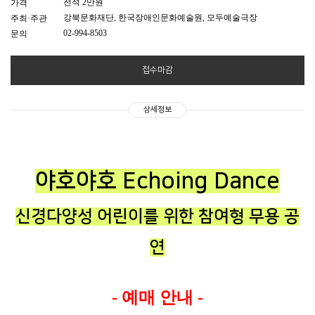
전석 2만원
가격
강북문화재단, 한국장애인문화예술원, 모두예술극장
주최·주관
02-994-8503
문의
접수마감
상세정보
야호야호 Echoing Dance
신경다양성 어린이를 위한 참여형 무용 공
연
- 예매 안내 -