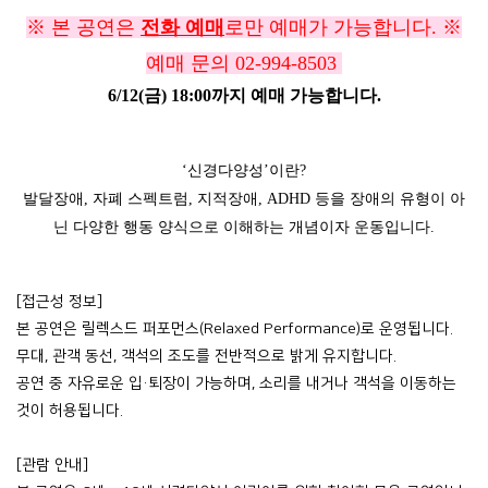
※ 본 공연은
전화 예매
로만 예매가 가능합니다. ※
예매 문의 02-994-8503
6/12(금) 18:00까지 예매 가능합니다.
‘
신경다양성
’
이란
?
발달장애
,
자폐 스펙트럼
,
지적장애
, ADHD
등을 장애의 유형이 아
닌 다양한 행동 양식으로 이해하는 개념이자 운동입니다
.
[
접근성 정보
]
본 공연은 릴렉스드 퍼포먼스
(Relaxed Performance)
로 운영됩니다
.
무대
,
관객 동선
,
객석의 조도를 전반적으로 밝게 유지합니다
.
공연 중 자유로운 입
·
퇴장이 가능하며
,
소리를 내거나 객석을 이동하는
것이 허용됩니다
.
[
관람 안내
]