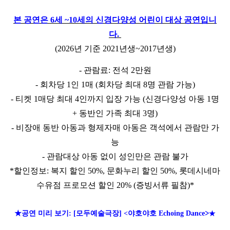
본 공연은 6세 ~10세의 신경다양성 어린이 대상 공연입니
다.
(2026년 기준 2021년생~2017년생)
- 관람료: 전석 2만원
-
회차당
1
인
1
매 (회차당 최대 8명 관람 가능)
-
티켓
1
매당 최대
4
인까지 입장 가능
(
신경다양성 아동
1
명
+
동반인 가족 최대
3
명
)
-
비장애 동반 아동과 형제자매 아동은 객석에서 관람만 가
능
-
관람대상 아동 없이 성인만은 관람 불가
*할인정보
:
복지 할인
50%,
문화누리 할인
50%,
롯데시네마
수유점 프로모션 할인
20% (
증빙서류 필참
)*
★공연 미리 보기:
[모두예술극장] <야호야호 Echoing Dance
>★