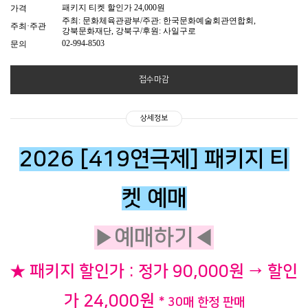
패키지 티켓 할인가 24,000원
가격
주최: 문화체육관광부/주관: 한국문화예술회관연합회,
주최·주관
강북문화재단, 강북구/후원: 사일구로
02-994-8503
문의
접수마감
상세정보
2026 [419연극제] 패키지 티
켓 예매
▶예매하기◀
★ 패키지 할인가 : 정가 90,000원 → 할인
가 24,000원
* 30매 한정 판매