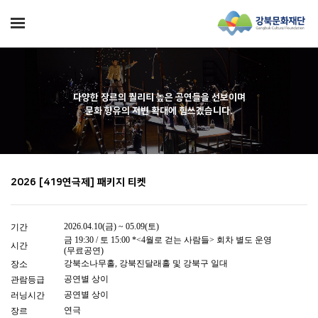
다양한 장르의 퀄리티 높은 공연들을 선보이며
문화 향유의 저변 확대에 힘쓰겠습니다.
2026 [419연극제] 패키지 티켓
2026.04.10(금) ~ 05.09(토)
기간
금 19:30 / 토 15:00 *<4월로 걷는 사람들> 회차 별도 운영
시간
(무료공연)
강북소나무홀, 강북진달래홀 및 강북구 일대
장소
공연별 상이
관람등급
공연별 상이
러닝시간
연극
장르