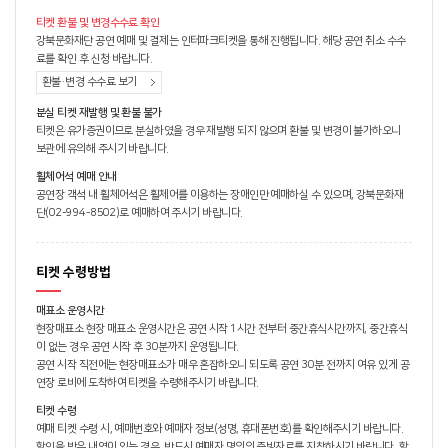
티켓 환불 및 변경수수료 확인
강북문화재단 공연 예매 및 결제는 인터파크티켓을 통해 진행됩니다. 해당 공연 취소 수수
료를 확인 후 신청 바랍니다.
환불·변경 수수료 보기
분실 티켓 재발행 및 환불 불가
티켓은 유가증권이므로 분실하였을 경우 재발행 되지 않으며 환불 및 변경이 불가하오니
보관에 유의해 주시기 바랍니다.
휠체어석 예매 안내
공연장 객석 내 휠체어석은 휠체어를 이용하는 장애인만 예매하실 수 있으며, 강북문화재
단(02-994-8502)로 예매하여 주시기 바랍니다.
티켓 수령방법
매표소 운영시간
현장매표소 현장 매표소 운영시간은 공연 시작 1시간 전부터 중간휴식시간까지, 중간휴식
이 없는 경우 공연 시작 후 30분까지 운영됩니다.
공연 시작 직전에는 현장매표소가 매우 혼잡하오니 되도록 공연 30분 전까지 여유 있게 공
연장 로비에 도착하여 티켓을 수령해주시기 바랍니다.
티켓 수령
예매 티켓 수령 시, 예매번호와 예매자 정보(성명, 휴대폰번호)를 확인해주시기 바랍니다.
할인을 받은 내역이 있는 경우, 반드시 예매자 명의의 증빙자료를 지참하시기 바랍니다. 할