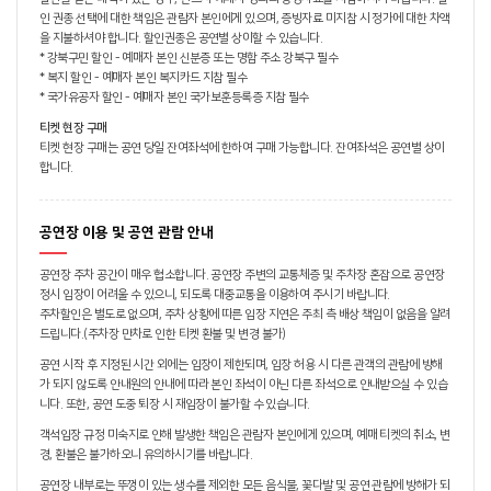
인 권종 선택에 대한 책임은 관람자 본인에게 있으며, 증빙자료 미지참 시 정가에 대한 차액
을 지불하셔야 합니다. 할인권종은 공연별 상이할 수 있습니다.
* 강북구민 할인 - 예매자 본인 신분증 또는 명함 주소 강북구 필수
* 복지 할인 - 예매자 본인 복지카드 지참 필수
* 국가유공자 할인 - 예매자 본인 국가보훈등록증 지참 필수
티켓 현장 구매
티켓 현장 구매는 공연 당일 잔여좌석에 한하여 구매 가능합니다. 잔여좌석은 공연별 상이
합니다.
공연장 이용 및 공연 관람 안내
공연장 주차 공간이 매우 협소합니다. 공연장 주변의 교통체증 및 주차장 혼잡으로 공연장
정시 입장이 어려울 수 있으니, 되도록 대중교통을 이용하여 주시기 바랍니다.
주차할인은 별도로 없으며, 주차 상황에 따른 입장 지연은 주최 측 배상 책임이 없음을 알려
드립니다.(주차장 만차로 인한 티켓 환불 및 변경 불가)
공연 시작 후 지정된 시간 외에는 입장이 제한되며, 입장 허용 시 다른 관객의 관람에 방해
가 되지 않도록 안내원의 안내에 따라 본인 좌석이 아닌 다른 좌석으로 안내받으실 수 있습
니다. 또한, 공연 도중 퇴장 시 재입장이 불가할 수 있습니다.
객석입장 규정 미숙지로 인해 발생한 책임은 관람자 본인에게 있으며, 예매 티켓의 취소, 변
경, 환불은 불가하오니 유의하시기를 바랍니다.
공연장 내부로는 뚜껑이 있는 생수를 제외한 모든 음식물, 꽃다발 및 공연 관람에 방해가 되