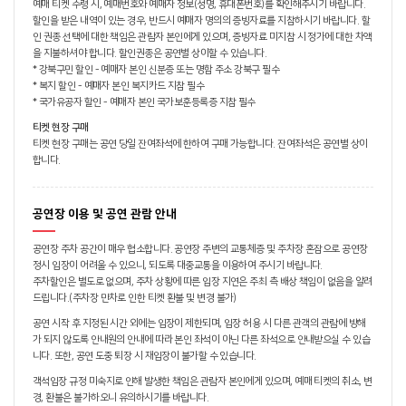
예매 티켓 수령 시, 예매번호와 예매자 정보(성명, 휴대폰번호)를 확인해주시기 바랍니다.
할인을 받은 내역이 있는 경우, 반드시 예매자 명의의 증빙자료를 지참하시기 바랍니다. 할
인 권종 선택에 대한 책임은 관람자 본인에게 있으며, 증빙자료 미지참 시 정가에 대한 차액
을 지불하셔야 합니다. 할인권종은 공연별 상이할 수 있습니다.
* 강북구민 할인 - 예매자 본인 신분증 또는 명함 주소 강북구 필수
* 복지 할인 - 예매자 본인 복지카드 지참 필수
* 국가유공자 할인 - 예매자 본인 국가보훈등록증 지참 필수
티켓 현장 구매
티켓 현장 구매는 공연 당일 잔여좌석에 한하여 구매 가능합니다. 잔여좌석은 공연별 상이
합니다.
공연장 이용 및 공연 관람 안내
공연장 주차 공간이 매우 협소합니다. 공연장 주변의 교통체증 및 주차장 혼잡으로 공연장
정시 입장이 어려울 수 있으니, 되도록 대중교통을 이용하여 주시기 바랍니다.
주차할인은 별도로 없으며, 주차 상황에 따른 입장 지연은 주최 측 배상 책임이 없음을 알려
드립니다.(주차장 만차로 인한 티켓 환불 및 변경 불가)
공연 시작 후 지정된 시간 외에는 입장이 제한되며, 입장 허용 시 다른 관객의 관람에 방해
가 되지 않도록 안내원의 안내에 따라 본인 좌석이 아닌 다른 좌석으로 안내받으실 수 있습
니다. 또한, 공연 도중 퇴장 시 재입장이 불가할 수 있습니다.
객석입장 규정 미숙지로 인해 발생한 책임은 관람자 본인에게 있으며, 예매 티켓의 취소, 변
경, 환불은 불가하오니 유의하시기를 바랍니다.