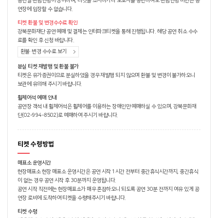
공연별 관람연령이 상이하며, 티켓을 소지하거나 보호자를 동반하여도 관람연령 미만은 공
연장에 입장할 수 없습니다.
티켓 환불 및 변경수수료 확인
강북문화재단 공연 예매 및 결제는 인터파크티켓을 통해 진행됩니다. 해당 공연 취소 수수
료를 확인 후 신청 바랍니다.
환불·변경 수수료 보기
분실 티켓 재발행 및 환불 불가
티켓은 유가증권이므로 분실하였을 경우 재발행 되지 않으며 환불 및 변경이 불가하오니
보관에 유의해 주시기 바랍니다.
휠체어석 예매 안내
공연장 객석 내 휠체어석은 휠체어를 이용하는 장애인만 예매하실 수 있으며, 강북문화재
단(02-994-8502)로 예매하여 주시기 바랍니다.
티켓 수령방법
매표소 운영시간
현장매표소 현장 매표소 운영시간은 공연 시작 1시간 전부터 중간휴식시간까지, 중간휴식
이 없는 경우 공연 시작 후 30분까지 운영됩니다.
공연 시작 직전에는 현장매표소가 매우 혼잡하오니 되도록 공연 30분 전까지 여유 있게 공
연장 로비에 도착하여 티켓을 수령해주시기 바랍니다.
티켓 수령