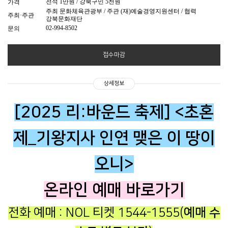
전석 1만원 / 강북구민 5천원
가격
주최 문화체육관광부 / 주관 (재)예술경영지원센터 / 협력
주최·주관
강북문화재단
02-994-8502
문의
접수마감
상세정보
[2025 리:바운드 축제] <초혼
제_기왕지사 인연 맺은 이 땅이
오니>
온라인
예매 바로가기
전화 예매 : NOL 티켓 1544-1555
(
예매 수