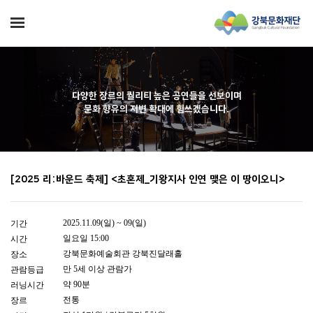
다양한 장르의 퀄리티 높은 공연들을 선보이며
문화 향유의 저변 확대에 힘쓰겠습니다.
[2025 리:바운드 축제] <초혼제_기왕지사 인연 맺은 이 땅이오니>
2025.11.09(일) ~ 09(일)
기간
일요일 15:00
시간
강북문화예술회관 강북진달래홀
장소
만 5세 이상 관람가
관람등급
약 90분
러닝시간
전통
장르