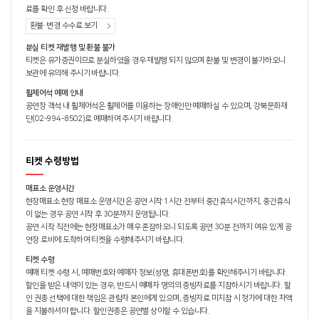
료를 확인 후 신청 바랍니다.
환불·변경 수수료 보기
분실 티켓 재발행 및 환불 불가
티켓은 유가증권이므로 분실하였을 경우 재발행 되지 않으며 환불 및 변경이 불가하오니
보관에 유의해 주시기 바랍니다.
휠체어석 예매 안내
공연장 객석 내 휠체어석은 휠체어를 이용하는 장애인만 예매하실 수 있으며, 강북문화재
단(02-994-8502)로 예매하여 주시기 바랍니다.
티켓 수령방법
매표소 운영시간
현장매표소 현장 매표소 운영시간은 공연 시작 1시간 전부터 중간휴식시간까지, 중간휴식
이 없는 경우 공연 시작 후 30분까지 운영됩니다.
공연 시작 직전에는 현장매표소가 매우 혼잡하오니 되도록 공연 30분 전까지 여유 있게 공
연장 로비에 도착하여 티켓을 수령해주시기 바랍니다.
티켓 수령
예매 티켓 수령 시, 예매번호와 예매자 정보(성명, 휴대폰번호)를 확인해주시기 바랍니다.
할인을 받은 내역이 있는 경우, 반드시 예매자 명의의 증빙자료를 지참하시기 바랍니다. 할
인 권종 선택에 대한 책임은 관람자 본인에게 있으며, 증빙자료 미지참 시 정가에 대한 차액
을 지불하셔야 합니다. 할인권종은 공연별 상이할 수 있습니다.