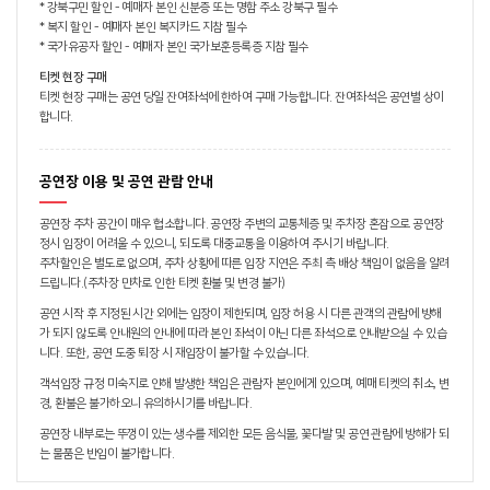
* 강북구민 할인 - 예매자 본인 신분증 또는 명함 주소 강북구 필수
* 복지 할인 - 예매자 본인 복지카드 지참 필수
* 국가유공자 할인 - 예매자 본인 국가보훈등록증 지참 필수
티켓 현장 구매
티켓 현장 구매는 공연 당일 잔여좌석에 한하여 구매 가능합니다. 잔여좌석은 공연별 상이
합니다.
공연장 이용 및 공연 관람 안내
공연장 주차 공간이 매우 협소합니다. 공연장 주변의 교통체증 및 주차장 혼잡으로 공연장
정시 입장이 어려울 수 있으니, 되도록 대중교통을 이용하여 주시기 바랍니다.
주차할인은 별도로 없으며, 주차 상황에 따른 입장 지연은 주최 측 배상 책임이 없음을 알려
드립니다.(주차장 만차로 인한 티켓 환불 및 변경 불가)
공연 시작 후 지정된 시간 외에는 입장이 제한되며, 입장 허용 시 다른 관객의 관람에 방해
가 되지 않도록 안내원의 안내에 따라 본인 좌석이 아닌 다른 좌석으로 안내받으실 수 있습
니다. 또한, 공연 도중 퇴장 시 재입장이 불가할 수 있습니다.
객석입장 규정 미숙지로 인해 발생한 책임은 관람자 본인에게 있으며, 예매 티켓의 취소, 변
경, 환불은 불가하오니 유의하시기를 바랍니다.
공연장 내부로는 뚜껑이 있는 생수를 제외한 모든 음식물, 꽃다발 및 공연 관람에 방해가 되
는 물품은 반입이 불가합니다.