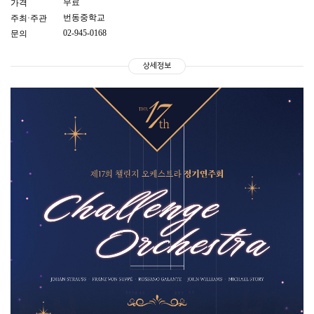
무료
가격
번동중학교
주최·주관
02-945-0168
문의
상세정보