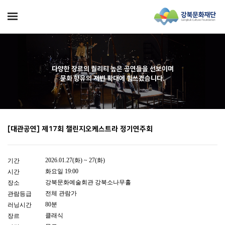
다양한 장르의 퀄리티 높은 공연들을 선보이며
문화 향유의 저변 확대에 힘쓰겠습니다.
[대관공연] 제17회 챌린지오케스트라 정기연주회
2026.01.27(화) ~ 27(화)
기간
화요일 19:00
시간
강북문화예술회관 강북소나무홀
장소
전체 관람가
관람등급
80분
러닝시간
클래식
장르