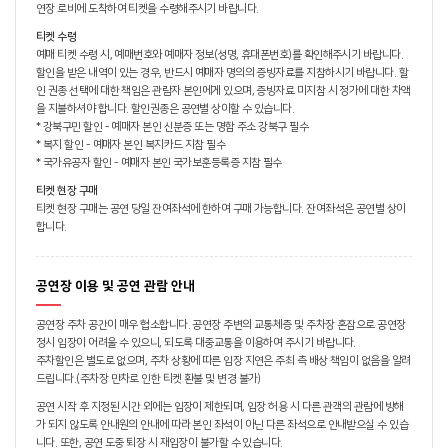
연장 로비에 도착하여 티켓을 수령해주시기 바랍니다.
티켓 수령
예매 티켓 수령 시, 예매번호와 예매자 정보(성명, 휴대폰번호)를 확인해주시기 바랍니다.
할인을 받은 내역이 있는 경우, 반드시 예매자 명의의 증빙자료를 지참하시기 바랍니다. 할
인 권종 선택에 대한 책임은 관람자 본인에게 있으며, 증빙자료 미지참 시 정가에 대한 차액
을 지불하셔야 합니다. 할인권종은 공연별 상이할 수 있습니다.
* 강북구민 할인 - 예매자 본인 신분증 또는 명함 주소 강북구 필수
* 복지 할인 - 예매자 본인 복지카드 지참 필수
* 국가유공자 할인 - 예매자 본인 국가보훈등록증 지참 필수
티켓 현장 구매
티켓 현장 구매는 공연 당일 잔여좌석에 한하여 구매 가능합니다. 잔여좌석은 공연별 상이
합니다.
공연장 이용 및 공연 관람 안내
공연장 주차 공간이 매우 협소합니다. 공연장 주변의 교통체증 및 주차장 혼잡으로 공연장
정시 입장이 어려울 수 있으니, 되도록 대중교통을 이용하여 주시기 바랍니다.
주차할인은 별도로 없으며, 주차 상황에 따른 입장 지연은 주최 측 배상 책임이 없음을 알려
드립니다.(주차장 만차로 인한 티켓 환불 및 변경 불가)
공연 시작 후 지정된 시간 외에는 입장이 제한되며, 입장 허용 시 다른 관객의 관람에 방해
가 되지 않도록 안내원의 안내에 따라 본인 좌석이 아닌 다른 좌석으로 안내받으실 수 있습
니다. 또한, 공연 도중 퇴장 시 재입장이 불가할 수 있습니다.