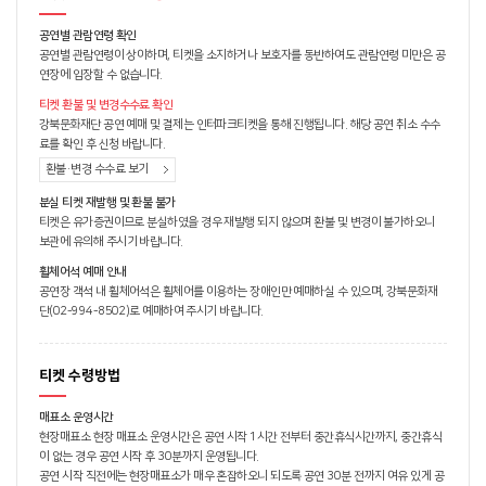
공연별 관람연령 확인
공연별 관람연령이 상이하며, 티켓을 소지하거나 보호자를 동반하여도 관람연령 미만은 공
연장에 입장할 수 없습니다.
티켓 환불 및 변경수수료 확인
강북문화재단 공연 예매 및 결제는 인터파크티켓을 통해 진행됩니다. 해당 공연 취소 수수
료를 확인 후 신청 바랍니다.
환불·변경 수수료 보기
분실 티켓 재발행 및 환불 불가
티켓은 유가증권이므로 분실하였을 경우 재발행 되지 않으며 환불 및 변경이 불가하오니
보관에 유의해 주시기 바랍니다.
휠체어석 예매 안내
공연장 객석 내 휠체어석은 휠체어를 이용하는 장애인만 예매하실 수 있으며, 강북문화재
단(02-994-8502)로 예매하여 주시기 바랍니다.
티켓 수령방법
매표소 운영시간
현장매표소 현장 매표소 운영시간은 공연 시작 1시간 전부터 중간휴식시간까지, 중간휴식
이 없는 경우 공연 시작 후 30분까지 운영됩니다.
공연 시작 직전에는 현장매표소가 매우 혼잡하오니 되도록 공연 30분 전까지 여유 있게 공