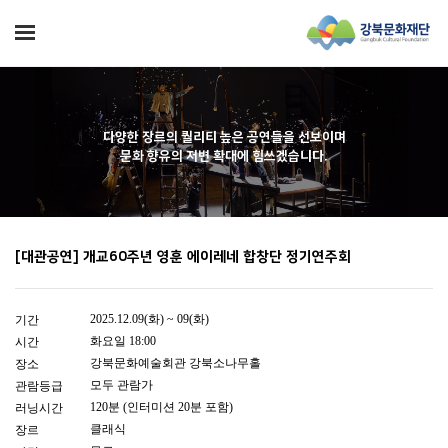
다양한 장르의 퀄리티 높은 공연들을 선보이며
문화 향유의 저변 확대에 힘쓰겠습니다.
[대관공연] 개교60주년 영훈 에이레네 합창단 정기연주회
2025.12.09(화) ~ 09(화)
기간
화요일 18:00
시간
강북문화예술회관 강북소나무홀
장소
모두 관람가
관람등급
120분 (인터미션 20분 포함)
러닝시간
클래식
장르