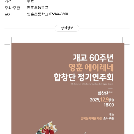
무료
가격
영훈초등학교
주최·주관
영훈초등학교 02-944-3600
문의
상세정보