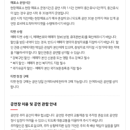
매표소 운영시간
현장매표소 현장 매표소 운영시간은 공연 시작 1시간 전부터 중간휴식시간까지, 중간휴식
이 없는 경우 공연 시작 후 30분까지 운영됩니다.
공연 시작 직전에는 현장매표소가 매우 혼잡하오니 되도록 공연 30분 전까지 여유 있게 공
연장 로비에 도착하여 티켓을 수령해주시기 바랍니다.
티켓 수령
예매 티켓 수령 시, 예매번호와 예매자 정보(성명, 휴대폰번호)를 확인해주시기 바랍니다.
할인을 받은 내역이 있는 경우, 반드시 예매자 명의의 증빙자료를 지참하시기 바랍니다. 할
인 권종 선택에 대한 책임은 관람자 본인에게 있으며, 증빙자료 미지참 시 정가에 대한 차액
을 지불하셔야 합니다. 할인권종은 공연별 상이할 수 있습니다.
* 강북구민 할인 - 예매자 본인 신분증 또는 명함 주소 강북구 필수
* 복지 할인 - 예매자 본인 복지카드 지참 필수
* 국가유공자 할인 - 예매자 본인 국가보훈등록증 지참 필수
티켓 현장 구매
티켓 현장 구매는 공연 당일 잔여좌석에 한하여 구매 가능합니다. 잔여좌석은 공연별 상이
합니다.
공연장 이용 및 공연 관람 안내
공연장 주차 공간이 매우 협소합니다. 공연장 주변의 교통체증 및 주차장 혼잡으로 공연장
정시 입장이 어려울 수 있으니, 되도록 대중교통을 이용하여 주시기 바랍니다.
주차할인은 별도로 없으며, 주차 상황에 따른 입장 지연은 주최 측 배상 책임이 없음을 알려