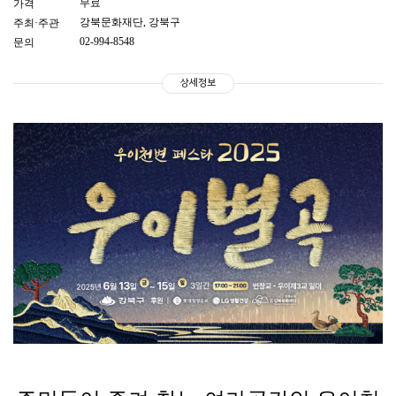
무료
가격
강북문화재단, 강북구
주최·주관
02-994-8548
문의
상세정보