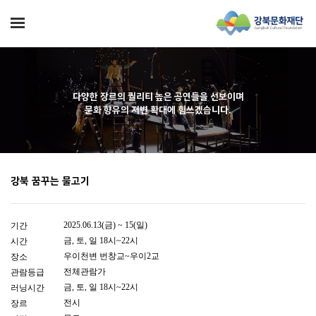
다양한 장르의 퀄리티 높은 공연들을 선보이며
문화 향유의 저변 확대에 힘쓰겠습니다.
강북 꿈꾸는 물고기 展
2025.06.13(금) ~ 15(일)
기간
금, 토, 일 18시~22시
시간
우이천변 번창교~우이2교
장소
전체관람가
관람등급
금, 토, 일 18시~22시
러닝시간
전시
장르