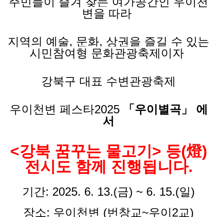
주민들이 즐겨 찾는 여가공간인 우이천
변을 따라
지역의 예술
,
문화
,
상권을 즐길 수 있는
시민참여형 문화관광축제이자
강북구 대표 수변관광축제
우이천변 페스타2025
「우이별곡」 에
서
<강북 꿈꾸는 물고기> 등(燈)
전시도 함께 진행됩니다.
기간: 2025. 6. 13.(금) ~ 6. 15.(일)
장소: 우이천변 (번창교~우이2교)