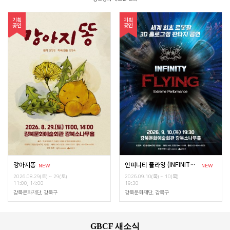
기획
기획
공연
공연
강아지똥
인피니티 플라잉 (INFINITY FLYING)
NEW
NEW
2026.08.29(토) ~ 29(토)
2026.09.10(목) ~ 10(목)
11:00, 14:00
19:30
강북문화재단, 강북구
강북문화재단, 강북구
GBCF 새소식