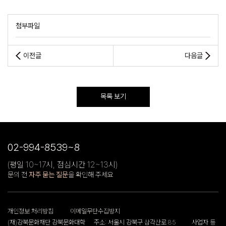
첨부파일
이전글
다음글
목록 보기
02-994-8539~8
(평일 10~17시, 점심시간 12~13시)
문의 전
자주 묻는 질문
을 확인해 주세요
개인정보 처리방침
이메일무단수집방지
(재)강북문화재단 강북문화대학
주소: 서울시 강북구 삼각산로 85
사업자 등