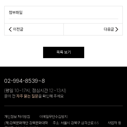
첨부파일
이전글
다음글
목록 보기
02-994-8539~8
(평일 10~17시, 점심시간 12~13시)
문의 전
자주 묻는 질문
을 확인해 주세요
개인정보 처리방침
이메일무단수집방지
(재)강북문화재단 강북문화대학
주소: 서울시 강북구 삼각산로 85
사업자 등