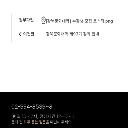
첨부파일
[강북문화대학] 수강생 모집 포스터.png
이전글
강북문화대학 제93기 강좌 안내
02-994-8539~8
(평일 10~17시, 점심시간 12~13시)
문의 전
자주 묻는 질문
을 확인해 주세요