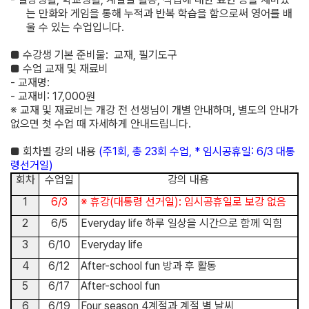
는 만화와 게임을 통해 누적과 반복 학습을 함으로써 영어를 배
울 수 있는 수업입니다
.
■
수강생 기본 준비물
:
교재, 필기도구
■
수업 교재 및 재료비
-
교재명
:
-
교재비
: 17,000
원
※
교재 및 재료비는 개강 전 선생님이 개별 안내하며
,
별도의 안내가
없으면
첫 수업 때 자세하게 안내드립니다
.
■
회차별 강의 내용
(
주
1
회
,
총
23
회 수업
,
*
임시공휴일
: 6/3
대통
령선거일
)
회차
수업일
강의 내용
1
6/3
※
휴강
(
대통령 선거일
):
임시공휴일로 보강 없음
2
6/5
Everyday life
하루 일상을 시간으로 함께 익힘
3
6/10
Everyday life
4
6/12
After-school fun
방과 후 활동
5
6/17
After-school fun
6
6/19
Four season 4
계절과 계절 별 날씨