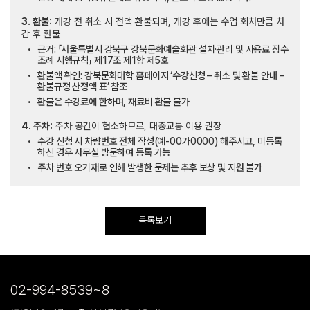
3. 환불:
개강 전 취소 시 전액 환불되며, 개강 후에는 수업 회차만큼 차
감 후 환불
근거: 「서울특별시 강북구 강북문화예술회관 설치·관리 및 사용료 징수
조례 시행규칙」 제17조 제1항 제5호
환불액 확인: 강북문화대학 홈페이지 ‘수강신청 – 취소 및 환불 안내 –
환불규정 산정액 표’ 참조
환불은 수강료에 한하며, 재료비 환불 불가
4. 주차:
주차 공간이 협소하므로, 대중교통 이용 권장
수강 신청 시 차량번호 전체 작성(예-00가0000) 해주시고, 미등록
하신 경우 사무실 방문하여 등록 가능
주차 번호 오기재로 인해 발생한 문제는 추후 보상 및 지원 불가
목록보기
02-994-8539~8