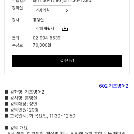
수업일시
화 11:30~12:50 ,목 11:30~12:50
강의실
4강의실
강사
홍앵실
강의계획서
문의
02-994-8539
수강료
70,000원
접수마감
602
기초영어
2
■
강좌명
:
기초영어
2
■
강사명
:
홍앵실
■
강의대상
:
성인
■
강의인원
: 20
명
■
교육일시
:
화
·
목요일
, 11:30~12:50
■
강의 개요
-
일상생활
,
학교생활
,
계절별 활동,
직업에 대한 표현 등을 재미있