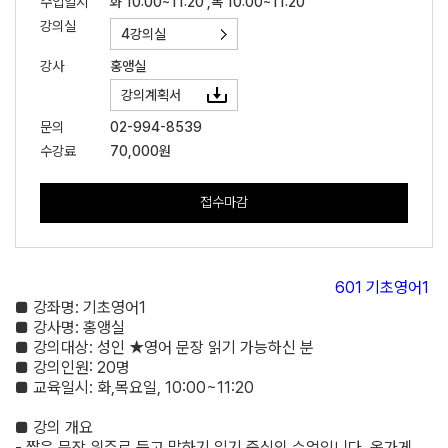
수업일시
화 10:00~11:20 ,목 10:00~11:20
강의실
4강의실
강사
홍앵실
강의계획서
문의
02-994-8539
수강료
70,000원
접수마감
601
기초영어
1
■
강좌명
:
기초영어
1
■
강사명
:
홍앵실
■
강의대상
:
성인 ★
영어 문장 읽기 가능하신 분
■
강의인원
: 20
명
■
교육일시
:
화
,
목요일
, 10:00~11:20
■
강의 개요
-
짧은 문장 위주로 듣고 말하기 읽기 중심의 수업입니다
.
옷가게
,