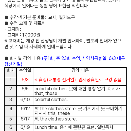
식당에서 일어나는 생활 영어 표현을 익힙니다
.
■
수강생 기본 준비물
:
교재, 필기도구
■
수업 교재 및 재료비
-
교재명
:
-
교재비
: 17,000
원
※
교재비는 개강 전 선생님이 개별 안내하며
,
별도의 안내가 없으
면
첫 수업 때 자세하게 안내드립니다
.
■
회차별 강의 내용
(
주
1
회
,
총
23
회 수업
,
*
임시공휴일
: 6/3
대통
령선거일
)
회차
수업일
강의 내용
1
6/3
※
휴강
(
대통령 선거일
):
임시공휴일로 보강 없음
2
6/5
colorful clothes.
옷에 대한 명칭 알기
.
지시사
that, those
3
6/10
colorful clothes.
4
6/12
At the clothes store.
옷 가게에서 옷 구매하기
지시사
this, these
5
6/17
At the clothes store.
6
6/19
Lunch time.
음식에 관련된 표현
.
일반동사