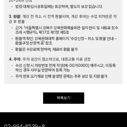
20~24회 진행
법정·대체·임시공휴일에는 휴강하며, 별도의 보강 없습니다.
3. 환불:
개강 전 취소 시 전액 환불되며, 개강 후에는 수업 회차만큼 차
감 후 환불
근거: 「서울특별시 강북구 강북문화예술회관 설치·관리 및 사용료 징수
조례 시행규칙」 제17조 제1항 제5호
환불액 확인: 강북문화대학 홈페이지 ‘수강신청 – 취소 및 환불 안내 –
환불규정 산정액 표’ 참조
환불은 수강료에 한하며, 재료비 환불 불가
4. 주차:
주차 공간이 협소하므로, 대중교통 이용 권장
수강 신청 시 차량번호 전체 작성(예-00가0000) 해주시고, 미등록
하신 경우 사무실 방문하여 등록 가능
주차 번호 오기재로 인해 발생한 문제는 추후 보상 및 지원 불가
목록보기
02-994-8539~8