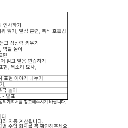
및 인사하기
띄워 읽기
,
발성 훈련
,
복식 호흡법
 듣고 상상력 키우기
,
역할 놀이
표현
내어 읽고 발음 연습하기
표현
,
목소리 묘사
,
려 표현 이야기 나누기
하기
,
동극 놀이
요
-
발표
 강의계획서를 참고해주시기 바랍니다
.
니다
.
따라 자동 계산됩니다
.
좌별 수업 회차를 꼭 확인해주세요
!