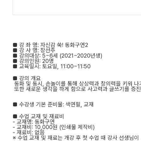
■
강 좌 명
:
자신감 쑥
!
동화구연2
■
강 사 명
:
장선주
■
강의대상
: 5
~6
세
(2021~2020
년생
)
■
강의인원
: 20
명
■
교육일시
:
토요일
, 11:00~11:50
■
강의 개요
동화 및 동시
,
손놀이를 통해 상상력과 창의력을 키워 나
또한 새로운 생각을 하게 함으로 사고력과 글쓰기를 증
■
수강생 기본 준비물
:
색연필
,
교재
■
수업 교재 및 재료비
-
교재명
:
동화구연
-
교재비
:
10,000원 (인쇄물 제작비)
-
재료비
:
없음
※
수업 교재 및 재료는 개강 후 첫 수업 때 강사 선생님