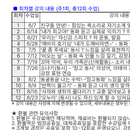
■
회차별 강의 내용
(
주
1
회
,
총
12
회 수업
)
회차
수업일
강의 내용
1
6/7
친구들 안녕
! -
힘있는 목소리로 자기소개 
2
6/14
‘
내가 최고야
!’
동화 듣고 실제로 익히기
?
3
6/21
‘
우리는
’
자신감 스피치
?
혀 운동
,
발음
4
6/28
‘
깨비의 호기심
’ ‘
내가 도깨비라면
~’ -
동화
5
7/5
‘
꿀 좀 주세요
’
동시
?
느낌을 살려 표현하기
6
7/12
‘
비오는 날
’ -
동화 속 인물 느낌 알기
,
감정
7
7/19
꼬마 악어
,
우리 가족은
(
신체활동
).-
소리 
8
7/26
소나기
(
동시
) - ‘
참고 동시
’
의성어
,
의태어 
감정 표현 연습
9
8/2
동굴동글 나는 수박
! -‘
참고동화
’
느낌을 살
10
8/9
‘
반짝이 물고기
’ -
동화 듣고 나의 생각 말
11
8/16
‘
사자와 생쥐의 줄다리기
?
교훈 알아보고 
12
8/23
‘
오누이
’ (
동시
)
나도 자신 있게 할 수 있어
※
강의 내용은 사정에 의해 변경될 수 있으며
,
세부내용은 첨부된
★
환불 관련 유의사항
1.
환불은 수강료에만 해당하며
,
재료비는 환불되지 않습
2.
환불액은 법정공휴일
,
대체공휴일을 포함한 수강일에 
※
3
개
월 과정은 공휴일 포함
10~12
회로 운영되오니
,
강