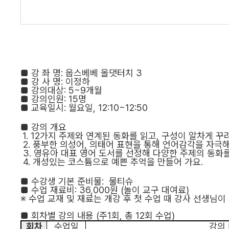
■
강 좌 명
:
웁스베베 올댓터치 3
■
강 사 명
:
이정하
■
강의대상
: 5~9
개월
■
강의인원
: 15
명
■
교육일시
:
월요일
, 12:10~12:50
■
강의 개요
1. 12
가지 주제와 연계된 동화를 읽고
,
구성이 알차게 꾸
2.
풍부한 의성어
,
의태어 표현을 통해 언어감각을 자극
3.
영유아 대표 영어 도서를 선정해 다양한 주제의 동화
4.
개성있는 코스튬으로 예쁜 추억을 만들어 가요
.
■
수강생 기본 준비물
:
물티슈
■
수업
재료비
: 36,000
원
(
놀이 교구 대여료
)
※
수업 교재 및 재료는 개강 후 첫 수업 때 강사 선생님
■
회차별 강의 내용
(
주
1
회
,
총
12
회 수업
)
회차
수업일
강의