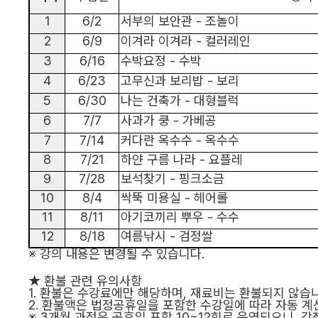
1
6/2
서부의 보안관
-
조놀이
2
6/9
이겨라 이겨라
-
컬러레인
3
6/16
수박요정
-
수박
4
6/23
고무신과 보리밥
-
보리
5
6/30
나는 건축가
-
대형블럭
6
7/7
사과가 쿵
-
가베공
7
7/14
커다란 옥수수
-
옥수수
8
7/21
하얀 구름 나라
-
요플레
9
7/28
보석찾기
-
핑크소금
10
8/4
싹뚝 미용실
-
헤어롤
11
8/11
아기코끼리 뿌우
-
수수
12
8/18
여름낚시
-
검정쌀
※
강의 내용은 변경될 수 있습니다
.
★
환불 관련 유의사항
1.
환불은 수강료에만 해당하며
,
재료비는 환불되지 않습
2.
환불액은 법정공휴일을 포함한 수강일에 따라 자동 
※
3
개
월 과정은 공휴일 포함
10~12
회로 운영되오니
,
강