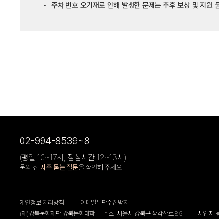
주차 번호 오기재로 인해 발생한 문제는 추후 보상 및 지원 
02-994-8539~8
(평일 10~17시, 점심시간 12~13시)
문의 전
자주 묻는 질문
을 확인해 주세요
개인정보 처리방침
이메일무단수집방지
(재)강북문화재단 강북문화대학
주소: 서울시 강북구 삼각산로 85
사업자 등