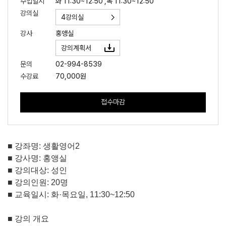
수업일시
화 11:30~12:50 ,목 11:30~12:50
강의실
4강의실
강사
홍앵실
강의계획서
문의
02-994-8539
수강료
70,000원
접수마감
■
강좌명
:
생활영어
2
■
강사명
:
홍앵실
■
강의대상
:
성인
■
강의인원
: 20
명
■
교육일시
:
화
·
목요일
, 11:30~12:50
■
강의 개요