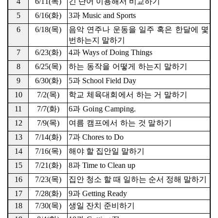
4
6/11(
목
)
긴 단어 이용해서 비교하기
5
6/16(
화
)
3
과
Music and Sports
6
6/18(
목
)
음악 연주나 운동을 일주 혹은 한달에 몇
번하는지 말하기
7
6/23(
화
)
4
과
Ways of Doing Things
8
6/25(
목
)
하는 동작을 어떻게 하는지 말하기
9
6/30(
화
)
5
과
School Field Day
10
7/2(
목
)
학교 체육대회에서 하는 거 말하기
11
7/7(
화
)
6
과
Going Camping.
12
7/9(
목
)
여름 캠프에서 하는 것 말하기
13
7/14(
화
)
7
과
Chores to Do
14
7/16(
목
)
해야 할 집안일 말하기
15
7/21(
화
)
8
과
Time to Clean up
16
7/23(
목
)
집안 청소 할 때 일하는 순서 정해 말하기
17
7/28(
화
)
9
과
Getting Ready
18
7/30(
목
)
생일 잔치 준비하기