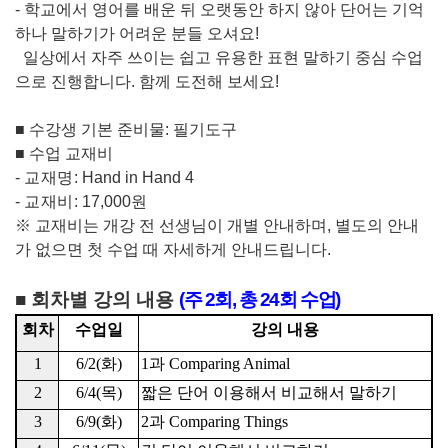
-
학교에서 영어를 배운 뒤 오랫동안 하지 않아 단어는 기억
하나 말하기가 어려운 분들 오셔요
!
일상에서 자주 쓰이는 쉽고 유용한 표현 말하기 중심 수업
으로 진행합니다
.
함께 도전해 보세요
!
■
수강생 기본 준비물
:
필기도구
■
수업 교재비
-
교재명
:
Hand in Hand 4
-
교재비
:
17,000
원
※
교재비는 개강 전 선생님이 개별 안내하며
,
별도의 안내
가 없으면 첫 수업 때
자세하게 안내드립니다
.
■
회차별 강의 내용
(
주
2
회
,
총
24
회 수업
)
회차
수업일
강의 내용
1
6/2(
화
)
1
과
Comparing Animal
2
6/4(
목
)
짧은 단어 이용해서 비교해서 말하기
3
6/9(
화
)
2
과
Comparing Things