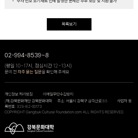
주차 번호 오기재로 인해 발생한 문제는 추후 보상 및 지원 불가
목록보기
02-994-8539~8
(평일 10~17시, 점심시간 12~13시)
문의 전
자주 묻는 질문
을 확인해 주세요
개인정보 처리방침
이메일무단수집방지
(재)강북문화재단 강북문화대학
주소: 서울시 강북구 삼각산로 85
사업자 등
록번호: 329-82-00173
COPYRIGHT Gangbuk Cultural Foundation.com ALL RIGHTS RESERVED.