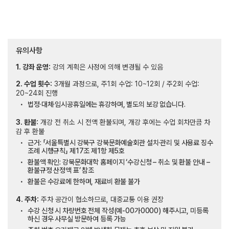
유의사항
1. 강좌 운영:
강의 계획은 사정에 의해 변경될 수 있음
2. 수업 횟수:
3개월 과정으로, 주1회 수업: 10~12회 / 주2회 수업:
20~24회 진행
법정·대체·임시공휴일에는 휴강하며, 별도의 보강 없습니다.
3. 환불:
개강 전 취소 시 전액 환불되며, 개강 후에는 수업 회차만큼 차
감 후 환불
근거: 「서울특별시 강북구 강북문화예술회관 설치·관리 및 사용료 징수
조례 시행규칙」 제17조 제1항 제5호
환불액 확인: 강북문화대학 홈페이지 ‘수강신청 – 취소 및 환불 안내 –
환불규정 산정액 표’ 참조
환불은 수강료에 한하며, 재료비 환불 불가
4. 주차:
주차 공간이 협소하므로, 대중교통 이용 권장
수강 신청 시 차량번호 전체 작성(예-00가0000) 해주시고, 미등록
하신 경우 사무실 방문하여 등록 가능