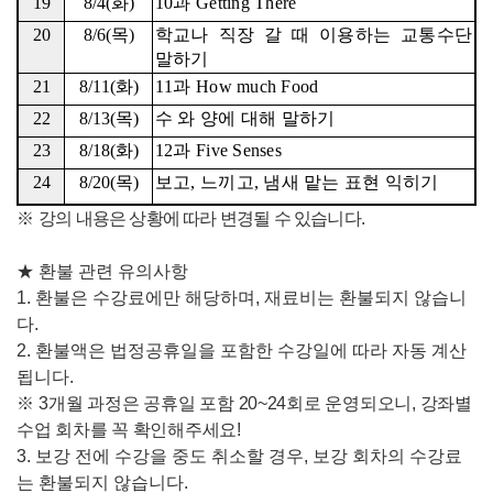
19
8/4(
화
)
10
과
Getting There
20
8/6(
목
)
학교나 직장 갈 때 이용하는 교통수단
말하기
21
8/11(
화
)
11
과
How much Food
22
8/13(
목
)
수 와 양에 대해 말하기
23
8/18(
화
)
12
과
Five Senses
24
8/20(
목
)
보고
,
느끼고
,
냄새 맡는 표현 익히기
※
강의 내용은 상황에 따라 변경될 수 있습니다
.
★
환불 관련 유의사항
1.
환불은 수강료에만 해당하며
,
재료비는 환불되지 않습니
다
.
2.
환불액은 법정공휴일을 포함한 수강일에 따라 자동 계산
됩니다
.
※
3
개
월 과정은 공휴일 포함
20~24
회로 운영되오니
,
강좌별
수업 회차를 꼭 확인해주세요
!
3.
보강 전에 수강을 중도 취소할 경우
,
보강 회차의 수강료
는 환불되지 않습니다
.