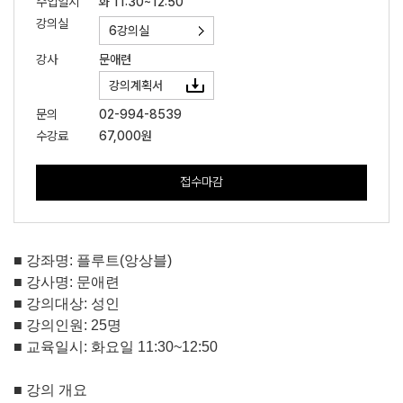
수업일시
화 11:30~12:50
강의실
6강의실
강사
문애련
강의계획서
문의
02-994-8539
수강료
67,000원
접수마감
■
강좌명
:
플루트
(
앙상블
)
■
강사명
:
문애련
■
강의대상
:
성인
■
강의인원
: 25
명
■
교육일시
:
화요일
11:30~12:50
■
강의 개요