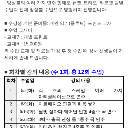
-
앙상블의 여러 가지 연주 형태로 듀엣
,
트리오
,
콰르텟 팀별
수업과 전체 앙상블 수업으로 병행하여 진행합니다
.
■
수강생 기본 준비물
:
개인 악기
(
플루트
),
프린트 교재
■
수업 교재비
-
교재명
:
개별 프린트
-
교재비
:
15,000
원
※
수업 교재 및 재료는 개강 후 첫 수업 때 강사 선생님이 자
세하게 안내 드립니다
.
■
회차별 강의 내용
(
주
1
회
,
총
12
회 수업
)
회차
수업일
강의 내용
1
6/2(
화
)
각 조의 스케일 여러 가지
아티큘레이션으로 연주
2
6/9(
화
)
아르페지오 연결과 화음 쌓기
3
6/16(
화
)
달빛 잠자다 깨어난 인형
4
중주 곡 연주
4
6/23(
화
)
3
박자 춤곡 댄싱 돌
4
중주 곡 연주
5
6/30(
화
)
라테츠키 행진곡
4
중주 곡 연주
1