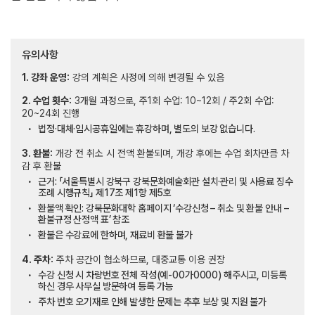
유의사항
1. 강좌 운영:
강의 계획은 사정에 의해 변경될 수 있음
2. 수업 횟수:
3개월 과정으로, 주1회 수업: 10~12회 / 주2회 수업:
20~24회 진행
법정·대체·임시공휴일에는 휴강하며, 별도의 보강 없습니다.
3. 환불:
개강 전 취소 시 전액 환불되며, 개강 후에는 수업 회차만큼 차
감 후 환불
근거: 「서울특별시 강북구 강북문화예술회관 설치·관리 및 사용료 징수
조례 시행규칙」 제17조 제1항 제5호
환불액 확인: 강북문화대학 홈페이지 ‘수강신청 – 취소 및 환불 안내 –
환불규정 산정액 표’ 참조
환불은 수강료에 한하며, 재료비 환불 불가
4. 주차:
주차 공간이 협소하므로, 대중교통 이용 권장
수강 신청 시 차량번호 전체 작성(예-00가0000) 해주시고, 미등록
하신 경우 사무실 방문하여 등록 가능
주차 번호 오기재로 인해 발생한 문제는 추후 보상 및 지원 불가