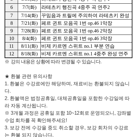
6
7/7(
화
)
라테츠키 행진곡
4
중주 곡 연주
2
7
7/14(
화
)
꾸밈음과 트릴에 주의하여 라테츠키 완성
8
7/21(
화
)
페르 귄트 모음곡
1
번
op.46 1
악장
9
7/28(
화
)
페르 귄트 모음곡
1
번
op.46 2
악장
10
8/4(
화
)
페르 귄트 모음곡
1
번
op.46 3
악장
11
8/11(
화
)
비제 카르멘 스위트
no.1
부분 연습
12
8/18(
화
)
비제 카르멘 스위트
no.1 4
중주 완성 연주
※
강의 내용은 상황에 따라 변경될 수 있습니다
.
★
환불 관련 유의사항
1.
환불은 수강료에만 해당하며
,
재료비는 환불되지 않습니
다
.
2.
환불액은 법정공휴일
,
대체공휴일을 포함한 수강일에 따
라 자동 계산됩니다
.
※
3
개
월 과정은 공휴일 포함
10~12
회로 운영되오니
,
강좌별
수업 회차를 꼭 확인해주세요
!
3.
보강 전에 수강을 중도 취소할 경우
,
보강 회차의 수강료
는 환불 되지 않습니다
.