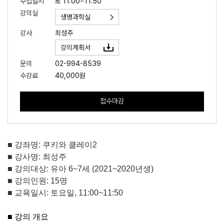
수업일시
토 11:00~11:50
강의실
생명과학실
강사
최성주
강의계획서
문의
02-994-8539
수강료
40,000원
접수마감
■
강좌명
:
쿠키와 클레이
2
■
강사명
:
최성주
■
강의대상
:
유아
6~7
세
(2021~2020
년생
)
■
강의인원
: 15
명
■
교육일시
:
토요일
, 11:00~11:50
■
강의 개요