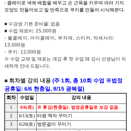
-
클레이로 색에 배합을 배우고 손 근육을 키우며 여러 가지
모양도 만들어보고 밀 반죽으로 쿠키를 만들어 시식해본다
.
■
수강생 기본 준비물
:
없음
■
수업 재료비
:
25,000
원
-
볼클레이
,
아이클레이
,
부자재
,
스티커
,
악세사리
:
13,000
원
-
쿠키
: 12,000
원
※
수업 교재 및 재료는 개강 후 첫 수업 때 강사 선생님이 자
세하게 안내 드립니다
.
■
회차별 강의 내용
(
주
1
회
,
총
10
회 수업 ※법정
공휴일: 6/6 현충일, 8/15 광복절
)
회차
수업일
강의 내용
1
6/6(
토
)
※
휴강
(
현충일
):
법정공휴일로 보강 없음
2
6/13(
토
)
타원 액자 꾸미기
3
6/20(
토
)
방문걸이 꾸미기