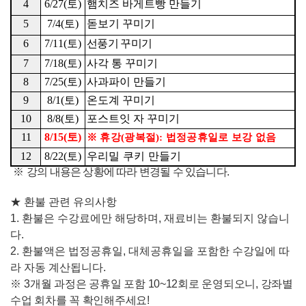
4
6/27(
토
)
햄치즈 바게트빵 만들기
5
7/4(
토
)
돋보기 꾸미기
6
7/11(
토
)
선풍기 꾸미기
7
7/18(
토
)
사각 통 꾸미기
8
7/25(
토
)
사과파이 만들기
9
8/1(
토
)
온도계 꾸미기
10
8/8(
토
)
포스트잇 자 꾸미기
11
8/15(
토
)
※
휴강
(
광복절
):
법정공휴일로 보강 없음
12
8/22(
토
)
우리밀 쿠키 만들기
※
강의 내용은 상황에 따라 변경될 수 있습니다
.
★
환불 관련 유의사항
1.
환불은 수강료에만 해당하며
,
재료비는 환불되지 않습니
다
.
2.
환불액은 법정공휴일
,
대체공휴일을 포함한 수강일에 따
라 자동 계산됩니다
.
※
3
개
월 과정은 공휴일 포함
10~12
회로 운영되오니
,
강좌별
수업 회차를 꼭 확인해주세요
!