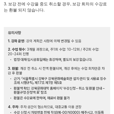
3.
보강 전에 수강을 중도 취소할 경우
,
보강 회차의 수강료
는 환불 되지 않습니다
.
유의사항
1. 강좌 운영:
강의 계획은 사정에 의해 변경될 수 있음
2. 수업 횟수:
3개월 과정으로, 주1회 수업: 10~12회 / 주2회 수업:
20~24회 진행
법정·대체·임시공휴일에는 휴강하며, 별도의 보강 없습니다.
3. 환불:
개강 전 취소 시 전액 환불되며, 개강 후에는 수업 회차만큼 차
감 후 환불
근거: 「서울특별시 강북구 강북문화예술회관 설치·관리 및 사용료 징수
조례 시행규칙」 제17조 제1항 제5호
환불액 확인: 강북문화대학 홈페이지 ‘수강신청 – 취소 및 환불 안내 –
환불규정 산정액 표’ 참조
환불은 수강료에 한하며, 재료비 환불 불가
4. 주차:
주차 공간이 협소하므로, 대중교통 이용 권장
수강 신청 시 차량번호 전체 작성(예-00가0000) 해주시고, 미등록