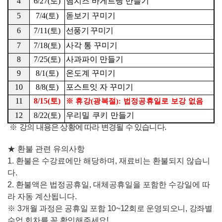
4
6/27(
토
)
햄치즈 바게트빵 만들기
5
7/4(
토
)
돋보기 꾸미기
6
7/11(
토
)
선풍기 꾸미기
7
7/18(
토
)
사각 통 꾸미기
8
7/25(
토
)
사과파이 만들기
9
8/1(
토
)
온도계 꾸미기
10
8/8(
토
)
포스트잇 자 꾸미기
11
8/15(
토
)
※
휴강
(
광복절
):
법정공휴일로 보강 없음
12
8/22(
토
)
우리밀 쿠키 만들기
※
강의 내용은 상황에 따라 변경될 수 있습니다
.
★
환불 관련 유의사항
1.
환불은 수강료에만 해당하며
,
재료비는 환불되지 않습니
다
.
2.
환불액은 법정공휴일
,
대체공휴일을 포함한 수강일에 따
라 자동 계산됩니다
.
※
3
개
월 과정은 공휴일 포함
10~12
회로 운영되오니
,
강좌별
수업 회차를 꼭 확인해주세요
!