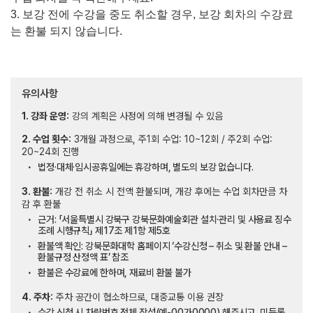
3.
보강 전에 수강을 중도 취소할 경우
,
보강 회차의 수강료
는 환불 되지 않습니다
.
유의사항
1. 강좌 운영:
강의 계획은 사정에 의해 변경될 수 있음
2. 수업 횟수:
3개월 과정으로, 주1회 수업: 10~12회 / 주2회 수업:
20~24회 진행
법정·대체·임시공휴일에는 휴강하며, 별도의 보강 없습니다.
3. 환불:
개강 전 취소 시 전액 환불되며, 개강 후에는 수업 회차만큼 차
감 후 환불
근거: 「서울특별시 강북구 강북문화예술회관 설치·관리 및 사용료 징수
조례 시행규칙」 제17조 제1항 제5호
환불액 확인: 강북문화대학 홈페이지 ‘수강신청 – 취소 및 환불 안내 –
환불규정 산정액 표’ 참조
환불은 수강료에 한하며, 재료비 환불 불가
4. 주차:
주차 공간이 협소하므로, 대중교통 이용 권장
수강 신청 시 차량번호 전체 작성(예-00가0000) 해주시고, 미등록