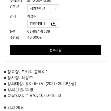
수업일시
토 10:00~10:50
강의실
생명과학실
강사
최성주
강의계획서
문의
02-994-8539
수강료
40,000원
접수마감
■
강좌명
:
쿠키와 클레이
1
■
강사명
:
최성주
■
강의대상
:
유아
6~7
세
(2021~2020
년생
)
■
강의인원
: 15
명
■
교육일시
:
토요일
, 10:00~10:50
■
강의 개요