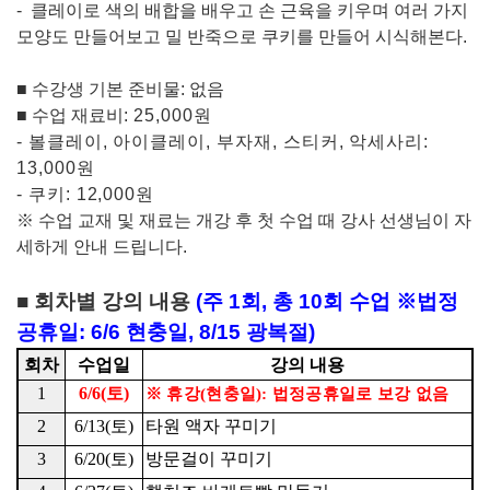
-
클레이로 색의 배합을 배우고 손 근육을 키우며 여러 가지
모양도 만들어보고 밀 반죽으로 쿠키를 만들어 시식해본다
.
■
수강생 기본 준비물
:
없음
■
수업 재료비
:
25,000
원
-
볼클레이
,
아이클레이
,
부자재
,
스티커
,
악세사리
:
13,000
원
-
쿠키
: 12,000
원
※
수업 교재 및 재료는 개강 후 첫 수업 때 강사 선생님이 자
세하게 안내 드립니다
.
■
회차별 강의 내용
(
주
1
회
,
총
10
회 수업 ※법정
공휴일: 6/6 현충일, 8/15 광복절
)
회차
수업일
강의 내용
1
6/6(
토
)
※
휴강
(
현충일
):
법정공휴일로 보강 없음
2
6/13(
토
)
타원 액자 꾸미기
3
6/20(
토
)
방문걸이 꾸미기