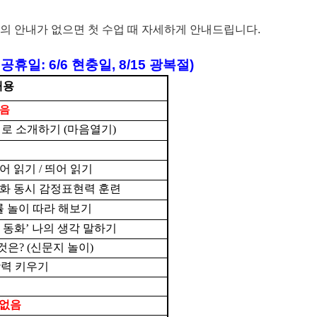
의 안내가 없으면 첫 수업 때 자세하게 안내드립니다
.
휴일: 6/6 현충일, 8/15 광복절
)
내용
없음
리로 소개하기
(
마음열기
)
어 읽기
/
띄어 읽기
화 동시 감정표현력 훈련
률 놀이 따라 해보기
 동화
’
나의 생각 말하기
 것은
? (
신문지 놀이
)
상력 키우기
 없음