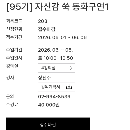
[95기] 자신감 쑥 동화구연1
과목코드
203
신청현황
접수마감
접수기간
2026. 06. 01 ~ 06. 06.
수업기간
2026. 06. ~ 08.
수업일시
토 10:00~10:50
강의실
4강의실
강사
장선주
강의계획서
문의
02-994-8539
수강료
40,000원
접수마감