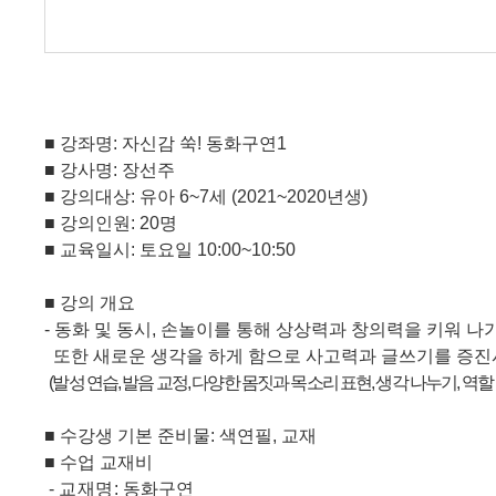
■
강좌명
:
자신감 쑥
!
동화구연
1
■
강사명
:
장선주
■
강의대상
:
유아
6~7
세
(2021~2020
년생
)
■
강의인원
: 20
명
■
교육일시
:
토요일
10:00~10:50
■
강의 개요
-
동화 및 동시
,
손놀이를 통해 상상력과 창의력을 키워 나
또한 새로운 생각을 하게 함으로 사고력과 글쓰기를 증진
(
발성 연습
,
발음 교정
,
다양한 몸짓과 목소리 표현
,
생각 나누기
,
역할
■
수강생 기본 준비물
:
색연필
,
교재
■
수업 교재비
-
교재명
:
동화구연