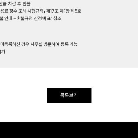
만큼 차감 후 환불
용료 징수 조례 시행규칙」 제17조 제1항 제5호
불 안내 – 환불규정 산정액 표’ 참조
, 미등록하신 경우 사무실 방문하여 등록 가능
불가
목록보기