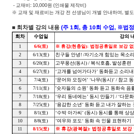
- 교재비: 10,000원 (인쇄물 제작비)
※
교재 및 재료비는 개강 전 선생님이 개별 안내하며
,
별도
■
회차별 강의 내용
(
주
1
회
,
총
10
회 수업, ※법정공
회차
수업일
강의 
1
6/6(
토
)
※
휴강
(
현충일
):
법정공휴일로 보강 
2
6/13(
토
)
친구들 안녕
! /
자기소개 힘있는 목소
3
6/20(
토
)
고무풍선
(
동시
) /
복식호흡
,
발성훈련
4
6/27(
토
)
‘
고개를 넘어가다가
’
동화듣고 소리내
5
7/4(
토
)
‘
문어와 오징어
’ ‘
나무
(
동시
)’ /
참고 동
‘
6
7/11(
토
)
숫자들의 소원
’
동화 듣고 동화속 음
7
7/18(
토
)
‘
우리 동네에는
’
동시 만들기
/ ‘
다문화
8
7/25(
토
)
‘
용감한 소년
’
동화 듣고 내가 잘하는
9
8/1(
토
)
‘
수박 아가씨
’ (
동시
)
동시를 통해 상
10
8/8(
토
)
’
여우와 포도
‘
동화 속 인물 표현하기
11
8/15(
토
)
※
휴강
(
광복절
):
법정공휴일로 보강