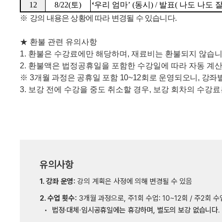
12
8/22(
토
)
‘
우리 엄마
’ (
동시
) /
발표
(
나도 나도 
※
강의 내용은 상황에 따라 변경될 수 있습니다
.
★
환불 관련 유의사항
1.
환불은 수강료에만 해당하며
,
재료비는 환불되지 않습
2.
환불액은 법정공휴일을 포함한 수강일에 따라 자동 계
※
3
개
월 과정은 공휴일 포함
10~12
회로 운영되오니
,
강좌별
3.
보강 전에 수강을 중도 취소할 경우
,
보강 회차의 수강료
유의사항
1. 강좌 운영:
강의 계획은 사정에 의해 변경될 수 있음
2. 수업 횟수:
3개월 과정으로, 주1회 수업: 10~12회 / 주2회 수
법정·대체·임시공휴일에는 휴강하며, 별도의 보강 없습니다.