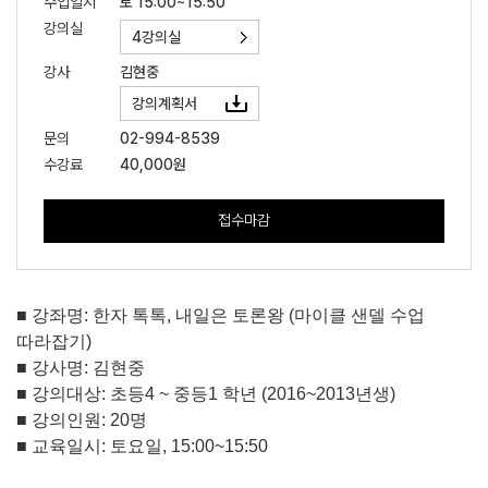
수업일시
토 15:00~15:50
강의실
4강의실
강사
김현중
강의계획서
문의
02-994-8539
수강료
40,000원
접수마감
■
강좌명
:
한자 톡톡
,
내일은 토론왕
(
마이클 샌델 수업
따라잡기
)
■
강사명
:
김현중
■
강의대상
:
초등
4 ~ 중등1
학년
(2016~2013
년생
)
■
강의인원
: 20
명
■
교육일시
:
토요일
, 15:00~15:50