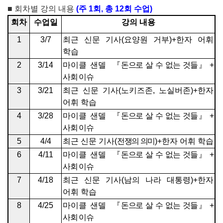
■
회차별 강의 내용
(
주
1
회
,
총
12
회 수업
)
회차
수업일
강의 내용
1
3/7
최근 신문 기사
(
요양원 거부
)
+
한자 어휘
학습
2
3/14
마이클 샌델
『
돈으로 살 수 없는 것들
』
+
사회 이슈
3
3/21
최근 신문 기사
(
노키즈존
,
노실버존
)
+
한자
어휘 학습
4
3/28
마이클 샌델
『
돈으로 살 수 없는 것들
』
+
사회 이슈
5
4/4
최근 신문 기사
(
전쟁의 의미
)+
한자 어휘 학습
6
4/11
마이클 샌델
『
돈으로 살 수 없는 것들
』
+
사회 이슈
7
4/18
최근 신문 기사
(
남의 나라 대통령
)+
한자
어휘 학습
8
4/25
마이클 샌델
『
돈으로 살 수 없는 것들
』
+
사회 이슈