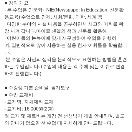
■
강의 개요
-
본 수업은 인문학
+ NIE(Newspaper In Education,
신문활
용교육
)
수업으로
경제
,
사회
/
문화
,
과학
,
세계 등
다양한 분야의 사설 내용을 공부하면서 사고와 어휘를 확
장 시켜 갑니다
.
마이클 샌델의 책과 신문을 활용해
어린이들의 눈높이에 맞게 재구성하여 수업을 진행하
며
,
일반적으로 많이 사용하는 실용 한자 어휘들을 학습합니
다
.
본 수업은 자신의 생각을 논리적으로 표현하는 방법을 훈련
하는 수업입니다
.
(
수업의 내용은 각 주에 맞는 이슈로 변경
하여 진행합니다
.)
■
수강생 기본 준비물
:
필기도구
■
수업 교재비
-
교재명
:
자체제작 교재
-
교재비
:
16,000
원
(2
권
)
※
교재 및 재료비는 개강 전 선생님이 개별 안내하며
,
별도
의 안내가 없으면 첫 수업 때 자세하게 안내드립니다
.