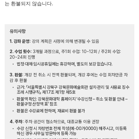
는 환불되지 않습니다
.
유의사항
1. 강좌 운영:
강의 계획은 사정에 의해 변경될 수 있음
2. 수업 횟수:
3개월 과정으로, 주1회 수업: 10~12회 / 주2회 수업:
20~24회 진행
법정·대체·임시공휴일에는 휴강하며, 별도의 보강 없습니다.
3. 환불:
개강 전 취소 시 전액 환불되며, 개강 후에는 수업 회차만큼 차
감 후 환불
근거: 「서울특별시 강북구 강북문화예술회관 설치·관리 및 사용료 징수
조례 시행규칙」 제17조 제1항 제5호
환불액 확인: 강북문화대학 홈페이지 ‘수강신청 – 취소 및 환불 안내 –
환불규정 산정액 표’ 참조
환불은 수강료에 한하며, 재료비 환불 불가
4. 주차:
주차 공간이 협소하므로, 대중교통 이용 권장
수강 신청 시 차량번호 전체 작성(예-00가0000) 해주시고, 미등록
하신 경우 사무실 방문하여 등록 가능