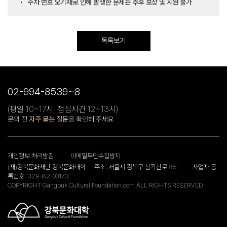
주차 번호 오기재로 인해 발생한 문제는 추후 보상 및 지원 불가
목록보기
02-994-8539~8
(평일 10~17시, 점심시간 12~13시)
문의 전
자주 묻는 질문
을 확인해 주세요
개인정보 처리방침
이메일무단수집방지
(재)강북문화재단 강북문화대학
주소: 서울시 강북구 삼각산로 85
사업자 등
록번호: 329-82-00173
COPYRIGHT Gangbuk Cultural Foundation.com ALL RIGHTS RESERVED.