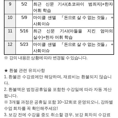
9
5/2
최근 신문 기사
(
초코파이 범죄자
)+
한자
어휘 학습
10
5/9
마이클 샌델
『
돈으로 살 수 없는 것들
』
+
사회 이슈
11
5/16
최근 신문 기사
(
아들을 지킨 엄마의
실수
)+
한자 어휘 학습
12
5/23
마이클 샌델
『
돈으로 살 수 없는 것들
』
+
사회 이슈
※
강의 내용은 상황에 따라 변경될 수 있습니다
.
★
환불 관련 유의사항
1.
환불은 수강료에만 해당하며
,
재료비는 환불되지 않습니
다
.
2.
환불액은 법정공휴일을 포함한 수강일에 따라 자동 계산
됩니다
.
※
3
개
월 과정은 공휴일 포함
10~12
회로 운영되오니
,
강좌별
수업 회차를 꼭 확인해주세요
!
3.
보강 전에 수강을 중도 취소할 경우
,
보강 회차의 수강료