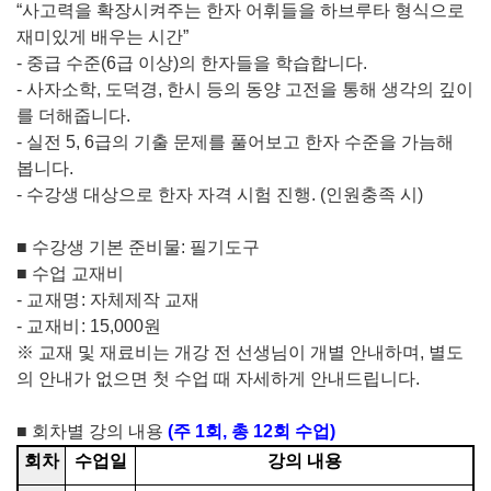
“
사고력을 확장시켜주는 한자 어휘들을 하브루타 형식으로
재미있게 배우는 시간
”
-
중급 수준
(6
급 이상
)
의 한자들을 학습합니다
.
-
사자소학
,
도덕경
,
한시 등의 동양 고전을 통해 생각의 깊이
를 더해줍니다
.
-
실전
5, 6
급의 기출 문제를 풀어보고 한자 수준을 가늠해
봅니다
.
-
수강생 대상으로 한자 자격 시험 진행
. (
인원충족 시
)
■
수강생 기본 준비물
:
필기도구
■
수업 교재비
-
교재명
:
자체제작 교재
-
교재비
:
15,000
원
※
교재 및 재료비는 개강 전 선생님이 개별 안내하며
,
별도
의 안내가 없으면 첫 수업 때 자세하게 안내드립니다
.
■
회차별 강의 내용
(
주
1
회
,
총
12
회 수업
)
회차
수업일
강의 내용