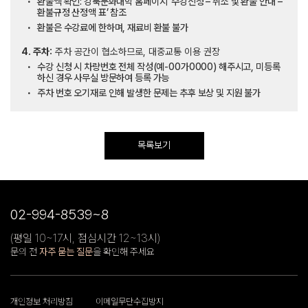
환불액 확인: 강북문화대학 홈페이지 ‘수강신청 – 취소 및 환불 안내 –
환불규정 산정액 표’ 참조
환불은 수강료에 한하며, 재료비 환불 불가
4. 주차:
주차 공간이 협소하므로, 대중교통 이용 권장
수강 신청 시 차량번호 전체 작성(예-00가0000) 해주시고, 미등록
하신 경우 사무실 방문하여 등록 가능
주차 번호 오기재로 인해 발생한 문제는 추후 보상 및 지원 불가
목록보기
02-994-8539~8
(평일 10~17시, 점심시간 12~13시)
문의 전
자주 묻는 질문
을 확인해 주세요
개인정보 처리방침
이메일무단수집방지