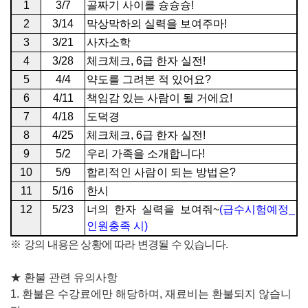
1
3/7
골짜기 사이를 슝슝슝
!
2
3/14
막상막하의 실력을 보여주마
!
3
3/21
사자소학
4
3/28
체크체크
, 6
급 한자 실전
!
5
4/4
약도를 그려본 적 있어요
?
6
4/11
책임감 있는 사람이 될 거에요
!
7
4/18
도덕경
8
4/25
체크체크
, 6
급 한자 실전
!
9
5/2
우리 가족을 소개합니다
!
10
5/9
합리적인 사람이 되는 방법은
?
11
5/16
한시
12
5/23
너의 한자 실력을 보여줘
~
(
급수시험예정
_
인원충족 시
)
※
강의 내용은 상황에 따라 변경될 수 있습니다
.
★
환불 관련 유의사항
1.
환불은 수강료에만 해당하며
,
재료비는 환불되지 않습니