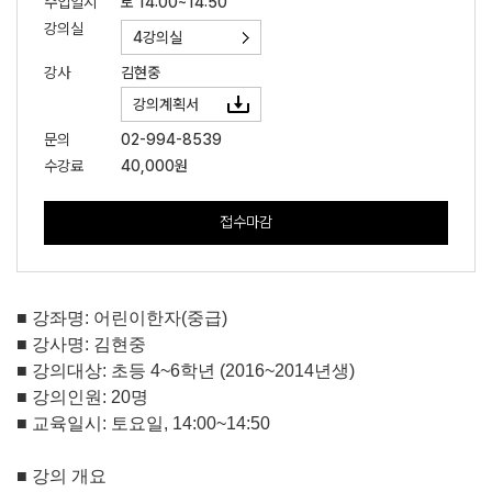
수업일시
토 14:00~14:50
강의실
4강의실
강사
김현중
강의계획서
문의
02-994-8539
수강료
40,000원
접수마감
■
강좌명
:
어린이한자
(
중급
)
■
강사명
:
김현중
■
강의대상
:
초등
4~6
학년
(2016~2014
년생
)
■
강의인원
: 20
명
■
교육일시
:
토요일
, 14:00~14:50
■
강의 개요