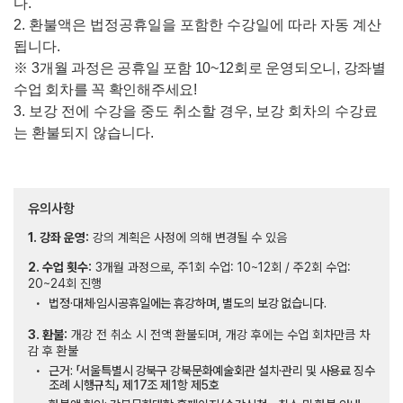
다
.
2.
환불액은 법정공휴일을 포함한 수강일에 따라 자동 계산
됩니다
.
※
3
개
월 과정은 공휴일 포함
10~12
회로 운영되오니
,
강좌별
수업 회차를 꼭 확인해주세요
!
3.
보강 전에 수강을 중도 취소할 경우
,
보강 회차의 수강료
는 환불되지 않습니다
.
유의사항
1. 강좌 운영:
강의 계획은 사정에 의해 변경될 수 있음
2. 수업 횟수:
3개월 과정으로, 주1회 수업: 10~12회 / 주2회 수업:
20~24회 진행
법정·대체·임시공휴일에는 휴강하며, 별도의 보강 없습니다.
3. 환불:
개강 전 취소 시 전액 환불되며, 개강 후에는 수업 회차만큼 차
감 후 환불
근거: 「서울특별시 강북구 강북문화예술회관 설치·관리 및 사용료 징수
조례 시행규칙」 제17조 제1항 제5호