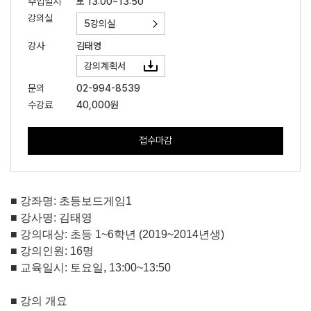
수업일시
토 13:00~13:50
강의실
5강의실
강사
김태영
강의계획서
문의
02-994-8539
수강료
40,000원
접수마감
■
강좌명
:
초등보드게임
1
■
강사명
:
김태영
■
강의대상
:
초등
1~6
학년
(2019~2014
년생
)
■
강의인원
: 16
명
■
교육일시
:
토요일
,
13:00~13:50
■
강의 개요