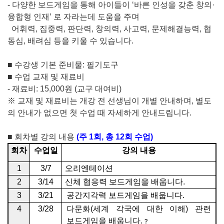
-
다양한 보드게임을 통해 아이들이
‘
바른 인성을 갖춘 창의
·
융합형 인재
’
로 자라는데 도움을 주며
어휘력
,
집중력
,
판단력
,
창의력
,
사고력
,
문제해결능력
,
협
동심
,
배려심 등을 키울 수 있습니다
.
■
수강생 기본 준비물
:
필기도구
■
수업 교재 및 재료비
-
재료비
: 15,000
원
(
교구 대여비
)
※
교재 및 재료비는 개강 전 선생님이 개별 안내하며
,
별도
의 안내가 없으면 첫 수업 때 자세하게 안내드립니다
.
■
회차별 강의 내용
(
주
1
회
,
총
12
회 수업
)
회차
수업일
강의 내용
1
3/7
오리엔테이션
2
3/14
신체 협응력 보드게임을 배웁니다
.
3
3/21
공간지각력 보드게임을 배웁니다
.
4
3/28
다문화(세계 각국에 대한 이해) 관련
보드게임을 배웁니다.
?