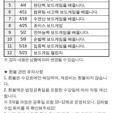
5
4/4
판단력 보드게임을 배웁니다
.
6
4/11
컴퓨팅 사고력 보드게임을 배웁니다
.
7
4/18
수연산 보드게임을 배웁니다
.
8
4/25
초이스 보드게임
9
5/2
언어능력 보드게임을 배웁니다
.
10
5/9
순발력 보드게임을 배웁니다
.
11
5/16
집중력
보드게임을 배웁니다
.
12
5/23
보드게임 챌린지
※
강의 내용은 상황에 따라 변경될 수 있습니다
.
★
환불 관련 유의사항
1.
환불은 수강료에만 해당하며
,
재료비는 환불되지 않습니
다
.
2.
환불액은 법정공휴일을 포함한 수강일에 따라 자동 계산
됩니다
.
※
3
개
월 과정은 공휴일 포함
10~12
회로 운영되오니
,
강좌별
수업 회차를 꼭 확인해주세요
!