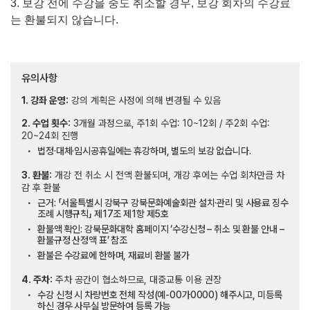
3.
보강 전에 수강을 중도 취소할 경우
,
보강 회차의 수강료
는 환불되지 않습니다
.
유의사항
1. 강좌 운영:
강의 계획은 사정에 의해 변경될 수 있음
2. 수업 횟수:
3개월 과정으로, 주1회 수업: 10~12회 / 주2회 수업:
20~24회 진행
법정·대체·임시공휴일에는 휴강하며, 별도의 보강 없습니다.
3. 환불:
개강 전 취소 시 전액 환불되며, 개강 후에는 수업 회차만큼 차
감 후 환불
근거: 「서울특별시 강북구 강북문화예술회관 설치·관리 및 사용료 징수
조례 시행규칙」 제17조 제1항 제5호
환불액 확인: 강북문화대학 홈페이지 ‘수강신청 – 취소 및 환불 안내 –
환불규정 산정액 표’ 참조
환불은 수강료에 한하며, 재료비 환불 불가
4. 주차:
주차 공간이 협소하므로, 대중교통 이용 권장
수강 신청 시 차량번호 전체 작성(예-00가0000) 해주시고, 미등록
하신 경우 사무실 방문하여 등록 가능