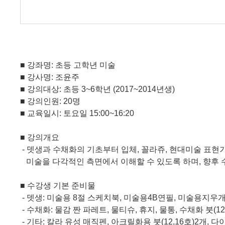
■
강좌명
:
초등 고학년 미술
■
강사명
:
조윤주
■
강의대상
:
초등
3~6
학년
(2017~2014
년생
)
■
강의인원
: 20
명
■
교육일시
:
토요일
15:00~16:20
■
강의개요
-
뎃생과 수채화의 기초부터 입체
,
꼴라쥬
,
현대미술 표현기
미술을 다각적인 측면에서 이해할 수 있도록 하며
,
향후 
■
수강생 기본 준비물
-
뎃생
:
미술용
8
절 스케치북
,
미술용
4B
연필
,
미술용지우
- 수채화
:
물감 짠 파레트
,
물티슈
,
휴지
,
물통
,
수채화 붓
(12
- 기타
:
칼라 유성 매직펜
,
아크릴화용 붓
(12,16
호
)2
개
,
다이