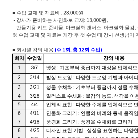
■
수업 교재 및 재료비
: 28,000
원
- 강사가 준비하는 사진화보 교재:
13,000
원
,
- 만들기용 키트 준비물
,
아크릴화 캔버스
,
아크릴화 물감
,
※
수업 교재 및 재료는 개강 후 첫 수업 때 강사 선생님
■
회차별 강의 내용
(
주
1
회
,
총
12
회 수업
)
회차
수업일
강의 내용
1
3/7
뎃생
:
기초부터 중급까지 대상을 입체적으
2
3/14
발상 드로잉
:
다양한 드로잉 기법과 아이
3
3/21
정물 수채화
:
기초부터 중급까지 정물 수
4
3/28
일러스트 수채화
:
물감의 농도
,
색감을 이
5
4/4
입체의 표현
:
다양한 주제를 입체적으로 
6
4/11
인물화 그리기
:
인물의 비례와 동세 움직
7
4/18
풍경화 그리기
:
풍경을 수채화로 그리기
8
4/25
디자인 표현 기법
:
상상을 표현하는 다양한