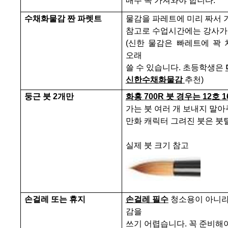
매주 꼭 가져와야 합니다
.
수채화물감 짠 파렛트
물감을 파레트에 미리 짜서 
참고로 수업시간에는
강사가
(
신한 물감은 빠레트에 꽉
오래
쓸 수 있습니다
.
초등학생은
신한수채화물감
추천
)
둥근 붓
2
개만
화홍
700R
붓 경우는
12
호
1
가는 붓 여러 개 보내지 말
만화 캐릭터 그려진 붓은 붓
실제 붓 크기 참고
손걸레 또는 휴지
손걸레 필수
청소용이 아니라
감을
쓰기 어렵습니다
.
꼭 준비해