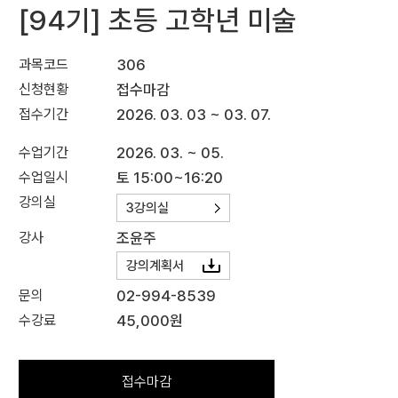
[94기] 초등 고학년 미술
과목코드
306
신청현황
접수마감
접수기간
2026. 03. 03 ~ 03. 07.
수업기간
2026. 03. ~ 05.
수업일시
토 15:00~16:20
강의실
3강의실
강사
조윤주
강의계획서
문의
02-994-8539
수강료
45,000원
접수마감