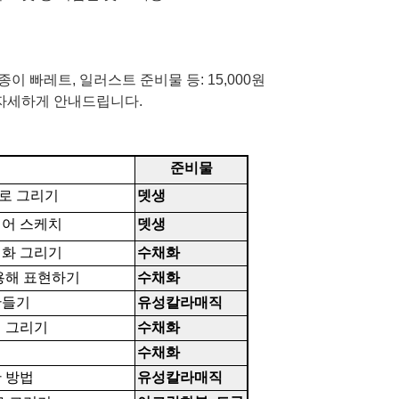
종이 빠레트
,
일러스트 준비물 등:
15,000
원
이 자세하게 안내드립니다
.
준비물
로 그리기
뎃생
디어 스케치
뎃생
채화 그리기
수채화
용해 표현하기
수채화
만들기
유성칼라매직
임 그리기
수채화
수채화
 방법
유성칼라매직