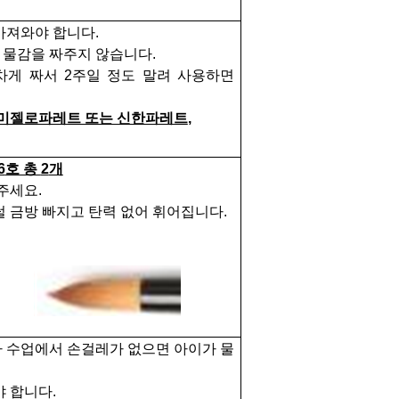
가져와야 합니다
.
 물감을 짜주지 않습니다
.
 차게 짜서
2
주일 정도 말려 사용하면
미젤로파레트 또는 신한파레트
,
6
호 총
2
개
아주세요
.
털 금방 빠지고 탄력 없어 휘어집니다
.
 수업에서 손걸레가 없으면 아
이가 물
야 합니다
.