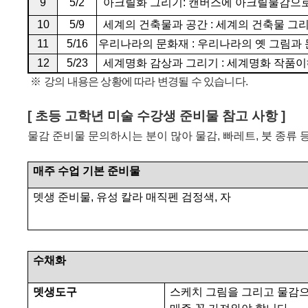
9
5/2
아크릴화 그리기
:
캔버스에 아크릴물감으로
10
5/9
세계의 건축물과 공간
:
세계의 건축물 그
11
5/16
우리나라의 문화재
:
우리나라의 옛 그림과
12
5/23
세계명화 감상과 그리기
:
세계명화 작품이
※
강의 내용은 상황에 따라 변경될 수 있습니다
.
[
초등 고학년 미술 수강생 준비물 참고 사항
]
물감 준비물 문의하시는 분이 많아 물감
,
빠레트
,
붓 종류 
매주 수업 기본 준비물
뎃생 준비물
,
유성 칼라 매직펜 검정색
,
자
수채화
뎃생도구
스케치 그림을 그리고 물감