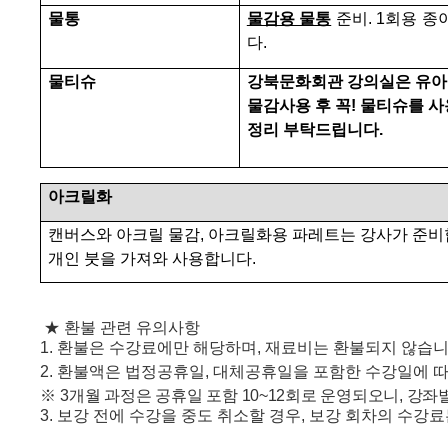
물통
물감용 물통
준비
. 1
회용 종
다
.
물티슈
강북문화회관 강의실은 유아
물감사용 후 꼭
!
물티슈를 사
정리 부탁드립니다
.
아크릴화
캔버스와 아크릴 물감
,
아크릴화용 파레트는 강사가 준
개인 붓을 가져와 사용합니다
.
★
환불 관련 유의사항
1.
환불은 수강료에만 해당하며
,
재료비는 환불되지 않습
2.
환불액은 법정공휴일
,
대체공휴일을 포함한 수강일에 따
※
3
개
월 과정은 공휴일 포함
10~12
회로 운영되오니
,
강좌별
3.
보강 전에 수강을 중도 취소할 경우
,
보강 회차의 수강료