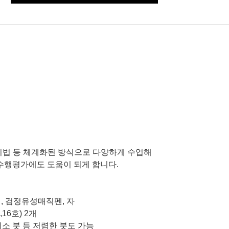
법 등 체계화된 방식으로 다양하게 수업해
수행평가에도 도움이 되게 합니다
.
개
,
검정유성매직펜
,
자
,16
호
) 2
개
소 붓 등 저렴한 붓도 가능