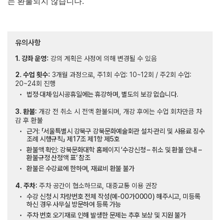
는 환불되지 않습니다
.
유의사항
1. 강좌 운영:
강의 계획은 사정에 의해 변경될 수 있음
2. 수업 횟수:
3개월 과정으로, 주1회 수업: 10~12회 / 주2회 수업:
20~24회 진행
법정·대체·임시공휴일에는 휴강하며, 별도의 보강 없습니다.
3. 환불:
개강 전 취소 시 전액 환불되며, 개강 후에는 수업 회차만큼 차
감 후 환불
근거: 「서울특별시 강북구 강북문화예술회관 설치·관리 및 사용료 징수
조례 시행규칙」 제17조 제1항 제5호
환불액 확인: 강북문화대학 홈페이지 ‘수강신청 – 취소 및 환불 안내 –
환불규정 산정액 표’ 참조
환불은 수강료에 한하며, 재료비 환불 불가
4. 주차:
주차 공간이 협소하므로, 대중교통 이용 권장
수강 신청 시 차량번호 전체 작성(예-00가0000) 해주시고, 미등록
하신 경우 사무실 방문하여 등록 가능
주차 번호 오기재로 인해 발생한 문제는 추후 보상 및 지원 불가