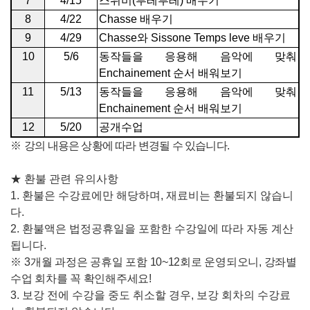
7
4/15
스위비
(
부레부레
)
배우기
8
4/22
Chasse
배우기
9
4/29
Chasse
와
Sissone Temps leve
배우기
10
5/6
동작들을 응용해 음악에 맞춰
Enchainement
순서 배워보기
11
5/13
동작들을 응용해 음악에 맞춰
Enchainement
순서 배워보기
12
5/20
공개수업
※
강의 내용은 상황에 따라 변경될 수 있습니다
.
★
환불 관련 유의사항
1.
환불은 수강료에만 해당하며
,
재료비는 환불되지 않습니
다
.
2.
환불액은 법정공휴일을 포함한 수강일에 따라 자동 계산
됩니다
.
※
3
개
월 과정은 공휴일 포함
10~12
회로 운영되오니
,
강좌별
수업 회차를 꼭 확인해주세요
!
3.
보강 전에 수강을 중도 취소할 경우
,
보강 회차의 수강료