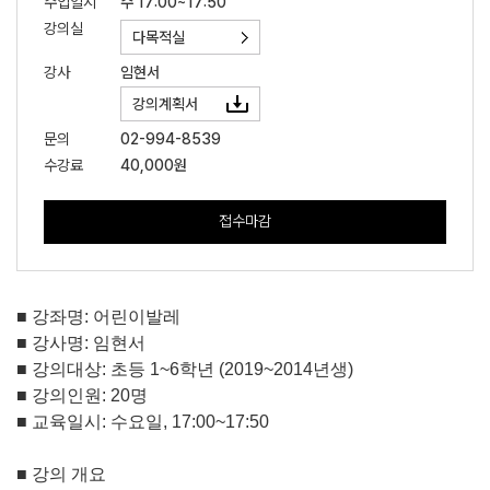
수업일시
수 17:00~17:50
강의실
다목적실
강사
임현서
강의계획서
문의
02-994-8539
수강료
40,000원
접수마감
■
강좌명
:
어린이발레
■
강사명
:
임현서
■
강의대상
:
초등
1~6
학년
(2019~2014
년생
)
■
강의인원
: 20
명
■
교육일시
:
수요일
, 17:00~17:50
■
강의 개요