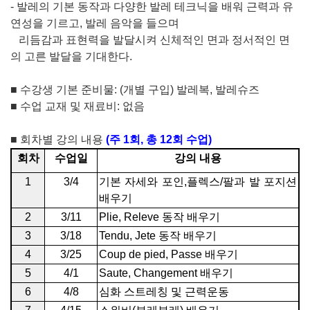
-
발레의 기본 동작과 다양한 발레 테크닉을 배워 근력과 유
연성을 기르고,
발레 음악을 들으며
리듬감과 표현력을 발달시켜 신체적인 면과 정서적인 면
의 고른 발달을 기대한다
.
■
수강생 기본 준비물
: (
개별 구입
)
발레복
,
발레슈즈
■
수업 교재 및 재료비
:
없음
■
회차별 강의 내용
(
주
1
회
,
총
12
회 수업
)
회차
수업일
강의 내용
1
3/4
기본 자세와 포인
,
플렉스
/
팔과 발 포지션
배우기
2
3/11
Plie, Releve
동작 배우기
3
3/18
Tendu, Jete
동작 배우기
4
3/25
Coup de pied, Passe
배우기
5
4/1
Saute, Changement
배우기
6
4/8
심화 스트레칭 및 근력운동