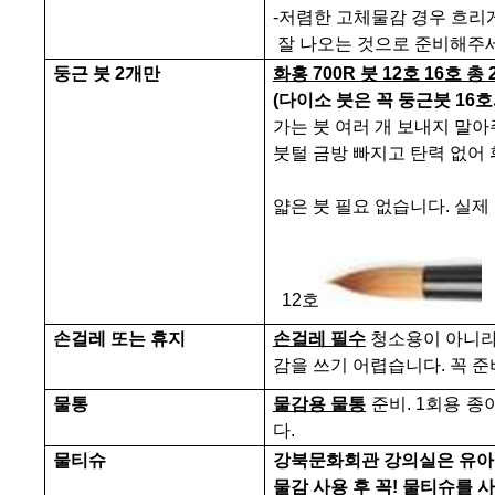
-
저렴한
고체물감 경우 흐리게
잘 나오는 것으로 준비해주
둥근 붓
2
개만
화홍
700R
붓
12
호
16
호 총
(
다이소 붓은 꼭 둥근붓
16
호
가는 붓 여러 개 보내지 말
붓털 금방 빠지고 탄력 없어
얇은 붓 필요 없습니다
.
실제 
12호
손걸레 또는 휴지
손걸레 필수
청소용이 아니라
감을 쓰기 어렵습니다
.
꼭 준
물통
물감용 물통
준비
. 1
회용 종
다
.
물티슈
강북문화회관 강의실은 유아
물감 사용 후 꼭
!
물티슈를 사