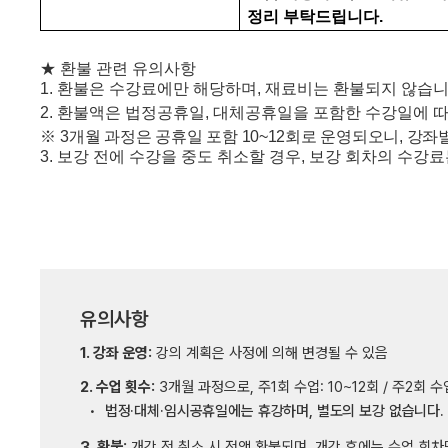
정리 부탁드립니다
.
★
환불 관련 유의사항
1.
환불은 수강료에만 해당하며
,
재료비는 환불되지 않습
2.
환불액은 법정공휴일
,
대체공휴일을 포함한 수강일에 따
※
3
개
월 과정은 공휴일 포함
10~12
회로 운영되오니
,
강좌별
3.
보강 전에 수강을 중도 취소할 경우
,
보강 회차의 수강료
유의사항
1. 강좌 운영:
강의 계획은 사정에 의해 변경될 수 있음
2. 수업 횟수:
3개월 과정으로, 주1회 수업: 10~12회 / 주2회 수
법정·대체·임시공휴일에는 휴강하며, 별도의 보강 없습니다.
3. 환불:
개강 전 취소 시 전액 환불되며, 개강 후에는 수업 회차