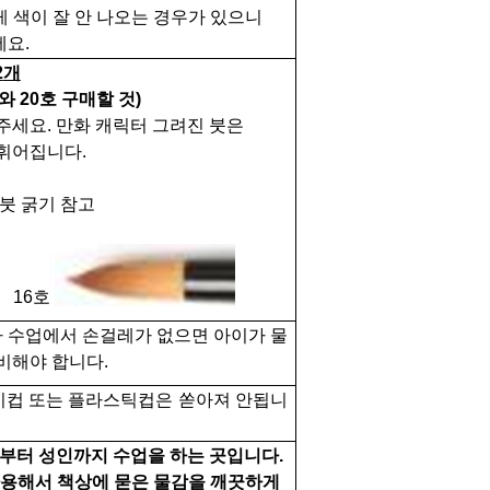
 색이 잘 안 나오는 경우가 있으니
세요
.
2
개
와
20
호 구매할 것
)
아주세요
.
만화 캐릭터 그려진 붓은
 휘어집니다
.
붓 굵기 참고
16호
 수업에서 손걸레가 없으면 아이가 물
비해야 합니다
.
이컵 또는 플라스틱컵은 쏟아져 안됩니
부터 성인까지 수업을 하는 곳입니다
.
용해서 책상에 묻은 물감을 깨끗하게