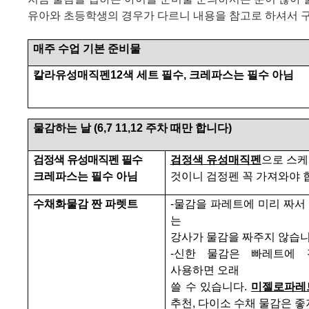
유
아와 초등학생의 경우가 다르니
내용을 참고로 하셔서 
매주 수업 기본 준비물
칼라유성매직펜
12
색 세트 필수
,
크레파스는 필수 아님
물감하는 날
(6,7 11,12
주차 때만 합니다
)
검정색 유성매직펜 필수
검정색 유성매직펜
으로 스케
크레파스는 필수 아님
것이니 검정펜 꼭 가져와야 
수채화물감 짠 파렛트
-
물감을 파레트에 미리 짜서
는
강사가 물감을 짜주지 않습
-
신한 물감은 빠레트에
사용하면
오래
쓸 수 있습니다
.
미젤로파레
추천
,
다이소 수채 물감은 좋