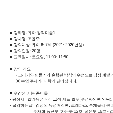
■
강좌명
:
유아 창작미술
1
■
강사명
:
조윤주
■
강의대상
:
유아
6~7
세
(2021~2020
년생
)
■
강의인원
: 20
명
■
교육일시
:
토요일
, 11:00~11:50
■
강의 개요
-
그리기와 만들기가 혼합된 방식의 수업으로 감성 계발과
※
수업 주제가 매 학기 달라집니다
.
■
수강생 기본 준비물
-
평상시
:
칼라유성매직
12
색 세트 필수
(
수성싸인펜 안됨
)
-
물감하는날
:
검정색 유성매직펜
,
크레파스
,
수채물감 짠
수채화 둥근붓
(
가는붓
12
호
,
굵은붓
16
호
- 2