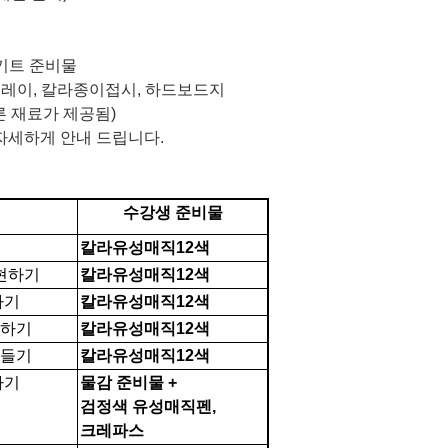
키트 준비물
클레이
,
칼라종이접시
,
하드보드지
른 재료가 제공됨
)
 자세하게 안내 드립니다
.
수강생 준비물
칼라유성매직
12
색
현하기
칼라유성매직
12
색
하기
칼라유성매직
12
색
현하기
칼라유성매직
12
색
만들기
칼라유성매직
12
색
하기
물감 준비물
+
검정색 유성매직펜
,
크레파스