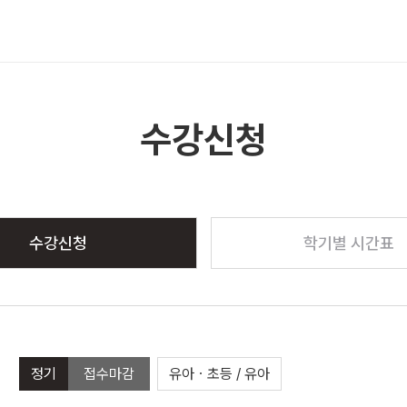
메뉴 열기
수강신청
수강신청
학기별 시간표
정기
접수마감
유아ㆍ초등 / 유아