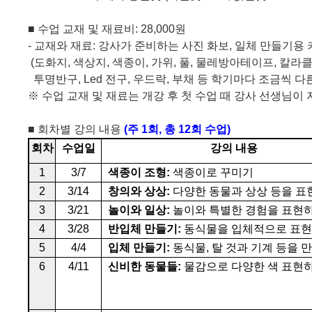
■
수업 교재 및 재료비: 28,000원
-
교재와 재료
:
강사가 준비하는 사진 화보
,
일체 만들기용 
(도화지
,
색상지
,
색종이
,
가위
,
풀
,
물레방아테이프
,
칼라
투명반구
, Led
전구
,
우드락
,
부채 등 학기마다 조금씩 다
※
수업 교재 및 재료는 개강 후 첫 수업 때 강사 선생님이
■
회차별 강의 내용
(
주
1
회
,
총
12
회 수업
)
회차
수업일
강의 내용
1
3/7
색종이 조형
:
색종이로 꾸미기
2
3/14
창의와 상상
:
다양한 동물과 상상 등을 표
3
3/21
놀이와 일상
:
놀이와 특별한 경험을 표현
4
3/28
반입체 만들기
:
동식물을 입체적으로 표
5
4/4
입체 만들기
:
동식물
,
탈 것과 기계 등을 
6
4/11
신비한 동물들
:
물감으로 다양한 색 표현