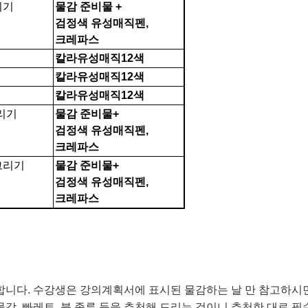
리기
물감 준비물
+
검정색 유성매직펜
,
크레파스
칼라유성매직
12
색
칼라유성매직
12
색
칼라유성매직
12
색
리기
물감 준비물
+
검정색
유성매직펜
,
크레파스
그리기
물감 준비물
+
검정색 유성매직펜
,
크레파스
합니다
.
수강생은 강의계획서에 표시된 물감하는 날 만 참고하시
물감
,
빠레트
,
붓 종류 등을 추천해 드리는 것이니 추천한 대로 