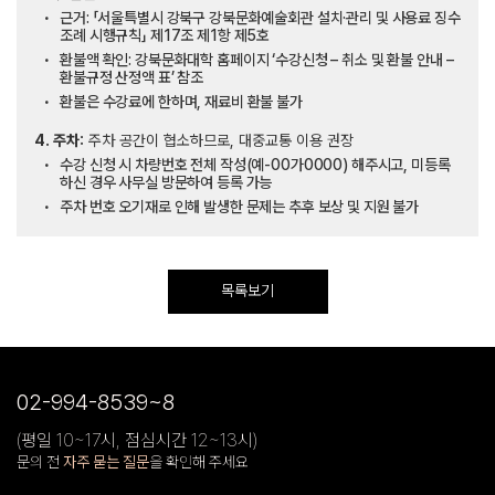
근거: 「서울특별시 강북구 강북문화예술회관 설치·관리 및 사용료 징수
조례 시행규칙」 제17조 제1항 제5호
환불액 확인: 강북문화대학 홈페이지 ‘수강신청 – 취소 및 환불 안내 –
환불규정 산정액 표’ 참조
환불은 수강료에 한하며, 재료비 환불 불가
4. 주차:
주차 공간이 협소하므로, 대중교통 이용 권장
수강 신청 시 차량번호 전체 작성(예-00가0000) 해주시고, 미등록
하신 경우 사무실 방문하여 등록 가능
주차 번호 오기재로 인해 발생한 문제는 추후 보상 및 지원 불가
목록보기
02-994-8539~8
(평일 10~17시, 점심시간 12~13시)
문의 전
자주 묻는 질문
을 확인해 주세요