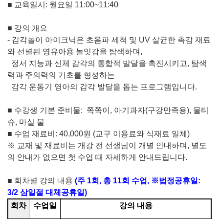
■
교육일시
:
월요일
11:00~11:40
■
강의 개요
-
감각놀이 아이크닉은 초음파 세척 및
UV
살균한 촉감 재료
와 선별된 영유아용 놀잇감을 탐색하며
,
정서 지능과 신체 감각의 통합적 발달을 촉진시키고
,
탐색
력과 주의력의 기초를 형성하는
감각 운동기 영아의 감각 발달을 돕는 프로그램입니다
.
■
수강생 기본 준비물
:
쪽쪽이
,
아기과자
(
구강만족용
),
물티
슈
,
마실 물
■
수업 재료비
: 40,000
원
(
교구 이용료와 식재료 일체
)
※
교재 및 재료비는 개강 전 선생님이 개별 안내하며
,
별도
의 안내가 없으면 첫 수업 때
자세하게 안내드립니다
.
■
회차별 강의 내용
(
주
1
회
,
총
11
회 수업
,
※
법정공휴일
:
3/2
삼일절 대체공휴일
)
회차
수업일
강의 내용