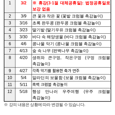
1
3/2
※
휴강
(3·1
절 대체공휴일
):
법정공휴일로
보강 없음
2
3/9
큰 꽃과 작은 꽃
(
꽃밭 크럼블 촉감놀이
)
3
3/16
초록 완두콩
(
완두콩 크럼블 촉감놀이
)
4
3/23
딸기밭
(
딸기우유 크럼블 촉감놀이
)
5
3/30
바다 속 해양생물
(
바다 크럼블 촉감놀이
)
6
4/6
콩나물 악기
(
콩나물
크럼블 촉감놀이
)
7
4/13
숲 속 나무
(
편백나무 촉감놀이
)
8
4/20
생쥐와 큰구멍
,
작은구멍
(
구멍 크럼블
촉감놀이
)
각족 악기를 활용한 축가 연주
9
4/27
10
5/4
알라딘의 보물함
(
보물
크럼블 촉감놀이
)
흑백 크럼블 촉감놀이
11
5/11
12
5/18
행성 만나러 우주여행
(
우주
크럼블
촉감놀이
)
※
강의 내용은 상황에 따라 변경될 수 있습니다
.