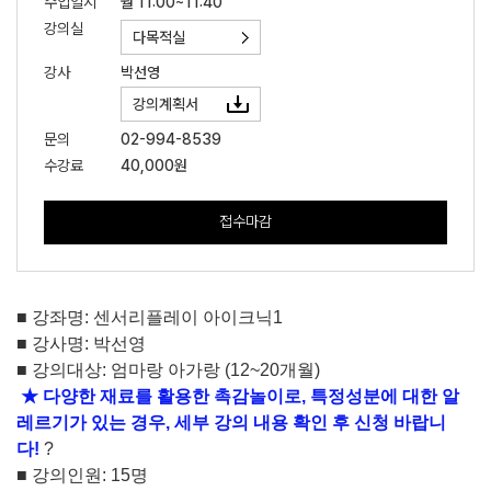
수업일시
월 11:00~11:40
강의실
다목적실
강사
박선영
강의계획서
문의
02-994-8539
수강료
40,000원
접수마감
■
강좌명
:
센서리플레이 아이크닉
1
■
강사명
:
박선영
■
강의대상
:
엄마랑 아가랑
(12~20
개월
)
★ 다양한 재료를 활용한 촉감놀이로, 특정성분에 대한 알
레르기가 있는 경우, 세부 강의 내용 확인 후 신청 바랍니
다!
?
■
강의인원
: 15
명