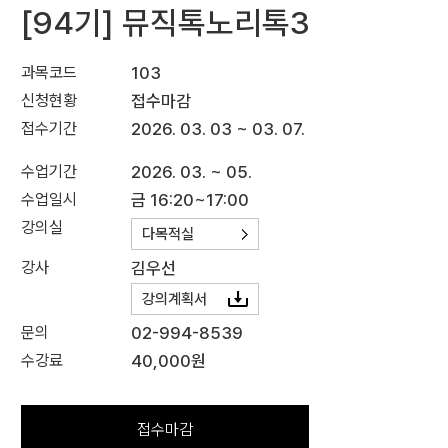
[94기] 뮤직톡노리톡3
과목코드
103
신청현황
접수마감
접수기간
2026. 03. 03 ~ 03. 07.
수업기간
2026. 03. ~ 05.
수업일시
금 16:20~17:00
강의실
다목적실
강사
김우선
강의계획서
문의
02-994-8539
수강료
40,000원
접수마감