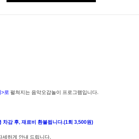
이
>
로
펼쳐지는 음악오감놀이 프로그램입니다
.
 차감 후
,
재료비 환불됩니다
.
(1
회
3,500
원
)
 자세하게 안내 드립니다
.