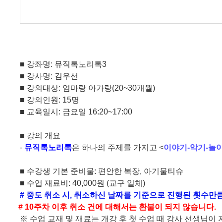
■
강좌명
:
뮤직톡노리톡
3
■
강사명
:
김우선
■
강의대상
:
엄마랑 아가랑
(20~30
개월
)
■
강의인원
: 15
명
■
교육일시
:
금요일
16:20~17:00
■
강의 개요
-
뮤직톡노리톡
은
하나의 주제를 가지고
<
이야기
-
악기
-
놀
■
수강생 기본 준비물
:
편안한 복장
,
아기물티슈
■
수업 재료비
: 40,000
원
(
교구 일체
)
#
중도 취소 시
,
취소하신 날짜를 기준으로 진행된 횟수만큼
#
10
주차 이후 취소 건에 대해서는
환불이 되지 않습니다
.
※
수업 교재 및 재료는 개강 후 첫 수업 때 강사 선생님이