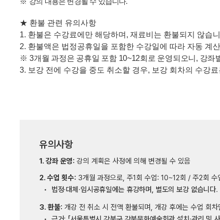
※
강의 내용은 변경될 수 있습니다
.
★
환불 관련 유의사항
1.
환불은 수강료에만 해당하며
,
재료비는 환불되지 않습
2.
환불액은 법정공휴일을 포함한 수강일에 따라 자동 계
※
3
개
월 과정은 공휴일 포함
10~12
회로 운영되오니
,
강좌별
3.
보강 전에 수강을 중도 취소할 경우
,
보강 회차의 수강료
유의사항
1. 강좌 운영:
강의 계획은 사정에 의해 변경될 수 있음
2. 수업 횟수:
3개월 과정으로, 주1회 수업: 10~12회 / 주2회 수
법정·대체·임시공휴일에는 휴강하며, 별도의 보강 없습니다.
3. 환불:
개강 전 취소 시 전액 환불되며, 개강 후에는 수업 회차
근거: 「서울특별시 강북구 강북문화예술회관 설치·관리 및 사