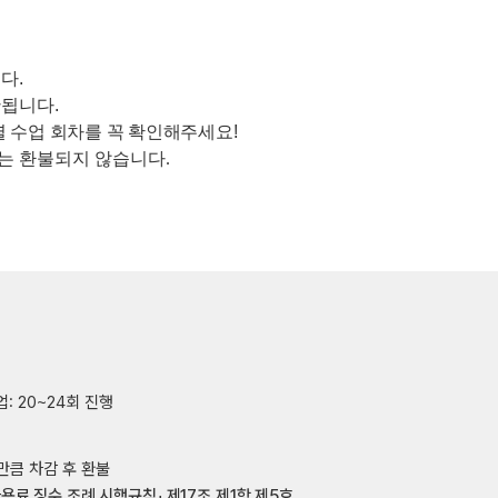
니다
.
산됩니다
.
 수업 회차를 꼭 확인해주세요
!
는 환불되지 않
습니다
.
업: 20~24회 진행
만큼 차감 후 환불
용료 징수 조례 시행규칙」 제17조 제1항 제5호