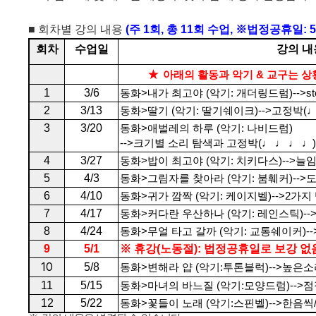
■
회차별 강의 내용
(
주
1
회
,
총
11
회 수업
,
※
법정공휴일
: 
회차
수업일
강의 내
★
아래의 활동과 악기
&
교구는 상
1
3/6
동화
>
내가 최고야
(
악기
:
개더링드럼
)-->s
2
3/13
동화
>
딸기
(
악기
:
딸기쉐이크
)-->
고정박
(
♩
3
3/20
동화
>
애벌레의 하루
(
악기
:
나비드럼
)
-->
크기별 소리 탐색과
고정박
(
♩ ♩ ♩ ♩
)
4
3/27
동화
>
밥이 최고야
(
악기
:
치키다스
)-->
늘임
5
4/3
동화
>
그림자를 찾아라
(
악기
:
붐훼커
)-->
6
4/10
동화
>
귀가 깜짝
(
악기
:
케이지벨
)-->2
가지
7
4/17
동화
>
커다란 우산하나
(
악기
:
레인스틱
)--
8
4/24
동화
>
무얼 타고 갈까
(
악기
:
교통쉐이커
)-
9
5/1
※
휴강
(
노동절
):
법정공휴일로 보강 없
10
5/8
동화
>
변해라 얍
(
악기
:
투톤블럭
)-->
높은소
11
5/15
동화
>
마녀의 바느질
(
악기
:
모양드럼
)-->
점
12
5/22
동화
>
꽃들이 노래
(
악기
:
스핀벨
)-->
한음씩