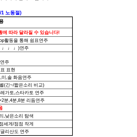
5/1
노동절
)
용
황에 따라 달라질 수 있습니다
!
top
활동을 통해 쉼표연주
 ♩ ♩ ♩
)
연주
연주
표 표현
도
,
미
,
솔 화음연주
 벨
(
긴
~/
짧은소리 비교
)
>
레가토
,
스타카토 연주
->2
분
,4
분
,8
분 리듬연주
음
리
,
낮은소리 탐색
점세게
/
점점 작게
/
글리산도 연주