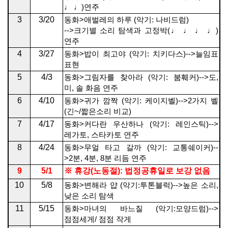
♩ ♩
)
연주
3
3/20
동화
>
애벌레의 하루
(
악기
:
나비드럼
)
-->
크기별 소리 탐색과
고정박
(
♩ ♩ ♩ ♩
)
연주
4
3/27
동화
>
밥이 최고야
(
악기
:
치키다스
)-->
늘임표
표현
5
4/3
동화
>
그림자를 찾아라
(
악기
:
붐훼커
)-->
도
,
미
,
솔 화음 연주
6
4/10
동화
>
귀가 깜짝
(
악기
:
케이지벨
)-->2
가지 벨
(
긴
~/
짧은소리 비교
)
7
4/17
동화
>
커다란 우산하나
(
악기
:
레인스틱
)-->
레가토
,
스타카토 연주
8
4/24
동화
>
무얼 타고 갈까
(
악기
:
교통쉐이커
)--
>2
분
, 4
분
, 8
분 리듬 연주
9
5/1
※
휴강
(
노동절
):
법정공휴일로 보강 없음
10
5/8
동화
>
변해라 얍
(
악기
:
투톤블럭
)-->
높은 소리
,
낮은 소리 탐색
11
5/15
동화
>
마녀의 바느질
(
악기
:
모양드럼
)-->
점점세게
/
점점 작게