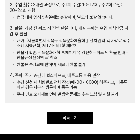
2. 수업 횟수:
3개월 과정으로, 주1회 수업: 10~12회 / 주2회 수업:
20~24회 진행
법정·대체·임시공휴일에는 휴강하며, 별도의 보강 없습니다.
3. 환불:
개강 전 취소 시 전액 환불되며, 개강 후에는 수업 회차만큼 차
감 후 환불
근거: 「서울특별시 강북구 강북문화예술회관 설치·관리 및 사용료 징수
조례 시행규칙」 제17조 제1항 제5호
환불액 확인: 강북문화대학 홈페이지 ‘수강신청 – 취소 및 환불 안내 –
환불규정 산정액 표’ 참조
환불은 수강료에 한하며, 재료비 환불 불가
4. 주차:
주차 공간이 협소하므로, 대중교통 이용 권장
수강 신청 시 차량번호 전체 작성(예-00가0000) 해주시고, 미등록
하신 경우 사무실 방문하여 등록 가능
주차 번호 오기재로 인해 발생한 문제는 추후 보상 및 지원 불가
목록보기