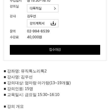
수업일시
금 15:30~16:10
강의실
다목적실
강사
김우선
강의계획서
문의
02-994-8539
수강료
40,000원
접수마감
■
강좌명
:
뮤직톡노리톡
2
■
강사명
:
김우선
■
강의대상
:
엄마랑 아가랑
(13~19
개월
)
■
강의인원
: 15
명
■
교육일시
:
금요일
15:30~16:10
■
강의 개요