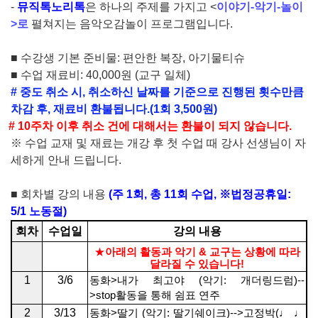
-
뮤직톡노리톡
은
하나의 주제를 가지고
<
이야기
-
악기
-
놀이
>
로
펼쳐지는 음악오감놀이 프로그램입니다
.
■
수강생 기본 준비물
:
편안한 복장
,
아기물티슈
■
수업 재료비
: 40,000
원
(
교구 일체
)
#
중도 취소 시
,
취소하신 날짜를 기준으로 진행된 횟수만큼
차감 후
,
재
료비 환불됩니다
.
(1
회
3,500
원
)
#
10
주차 이후 취소 건에 대해서는
환불
이 되지 않습니다
.
※
수업 교재 및 재료는 개강 후 첫 수업 때 강사 선생님이 자
세하게 안내 드립니다
.
■
회차별 강의 내용
(
주
1
회
,
총
11
회 수업
,
※
법정공휴일
:
5/1
노동절
)
회차
수업일
강의 내용
★
아래의 활동과 악기
&
교구는 상황에 따라
달라질 수 있습니다
!
1
3/6
동화
>
내가 최고야
(
악기
:
개더링드럼
)--
>stop
활동을 통해 쉼표 연주
2
3/13
동화
>
딸기
(
악기
:
딸기쉐이크
)-->
고정박
(
♩ ♩