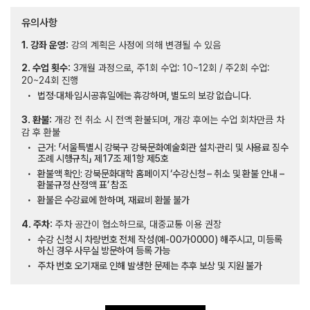
유의사항
1. 강좌 운영:
강의 계획은 사정에 의해 변경될 수 있음
2. 수업 횟수:
3개월 과정으로, 주1회 수업: 10~12회 / 주2회 수업:
20~24회 진행
법정·대체·임시공휴일에는 휴강하며, 별도의 보강 없습니다.
3. 환불:
개강 전 취소 시 전액 환불되며, 개강 후에는 수업 회차만큼 차
감 후 환불
근거: 「서울특별시 강북구 강북문화예술회관 설치·관리 및 사용료 징수
조례 시행규칙」 제17조 제1항 제5호
환불액 확인: 강북문화대학 홈페이지 ‘수강신청 – 취소 및 환불 안내 –
환불규정 산정액 표’ 참조
환불은 수강료에 한하며, 재료비 환불 불가
4. 주차:
주차 공간이 협소하므로, 대중교통 이용 권장
수강 신청 시 차량번호 전체 작성(예-00가0000) 해주시고, 미등록
하신 경우 사무실 방문하여 등록 가능
주차 번호 오기재로 인해 발생한 문제는 추후 보상 및 지원 불가