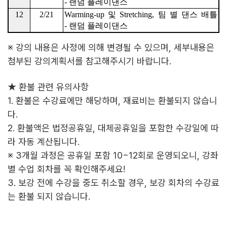
-
랜덤 플레이댄스
12
2/21
Warming-up
및
Stretching,
팀 별 댄스 배틀
-
랜덤 플레이댄스
※
강의 내용은 사정에 의해 변경될 수 있으며
,
세부내용은
첨부된 강의계획서를 참고해주시기 바랍니다
.
★
환불 관련 유의사항
1.
환불은 수강료에만 해당하며
,
재료비는 환불되지 않습니
다
.
2.
환불액은 법정공휴일
,
대체공휴일을 포함한 수강일에 따
라 자동 계산됩니다
.
※
3
개
월 과정은 공휴일 포함
10~12
회로 운영되오니
,
강좌
별 수업 회차를 꼭 확인해주세요
!
3.
보강 전에 수강을 중도 취소할 경우
,
보강 회차의 수강료
는 환불 되지 않습니다
.