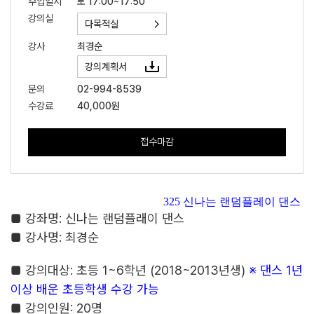
수업일시
토 17:00~17:50
강의실
다목적실
강사
최경순
강의계획서
문의
02-994-8539
수강료
40,000원
접수마감
325
신나는 랜덤플레이 댄스
■
강좌명
:
신나는 랜덤플래이 댄스
■
강사명
:
최경순
■
강의대상
:
초등
1~6
학년 (2018~2013년생)
※
댄스
1
년
이상 배운 초등학생 수강 가능
■
강의인원
: 20
명