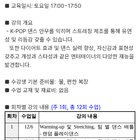
■
교육일시
:
토요일
17:00~17:50
■
강의 개요
- K-POP
댄스 안무를 익히며 스트레칭 체조를 통해 유연
성 및 리듬감 갖출 수 있습니다
.
또한
다이어트 효과 및 댄스 실력 향상
,
자신감과 표현성
갖추고
개성과 스타성과 같은 엔터테이너의 다양한 재능을
발견합니다
.
■
수강생 기본 준비물
:
물
,
편한 복장
■
수업 교재 및 재료비
:
없음
■
회차별 강의 내용
(
주
1
회
,
총
12
회 수업
)
회차
수업일
강의 내용
1
12/6
Warming-up
및
Stretching,
팀 별 댄스 배틀
-
랜덤 플레이댄스