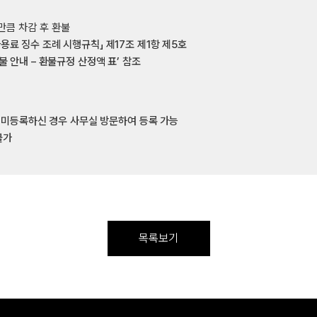
만큼 차감 후 환불
용료 징수 조례 시행규칙」 제17조 제1항 제5호
불 안내 – 환불규정 산정액 표’ 참조
, 미등록하신 경우 사무실 방문하여 등록 가능
불가
목록보기