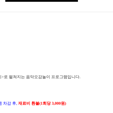
이
>
로 펼쳐지는 음악오감놀이 프로그램입니다
.
 차감 후
,
재료비 환불
(1
회당
3,000
원
)