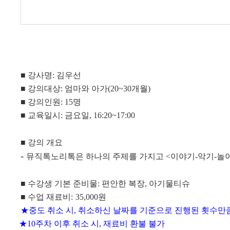
■
강사명
:
김우선
■
강의대상
:
엄마와 아가
(20~30
개월
)
■
강의인원
: 15
명
■
교육일시
:
금요일
, 16:20~17:00
■
강의 개요
-
뮤직톡노리톡은 하나의 주제를 가지고
<
이야기
-
악기
-
놀
■
수강생 기본 준비물
:
편안한 복장
,
아기물티슈
■
수업 재료비
:
35,000
원
★
중도 취소 시
,
취소하신 날짜를 기준으로 진행된 횟수만큼
★
10
주차 이후 취소 시
,
재료비 환불 불가