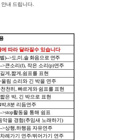
게 안내 드립니다
.
용
황에 따라 달라질수 있습니다
벨
)-->
도
,
미
,
솔 화음으로 연주
-->
큰소리
(f),
작은 소리
(p)
연주
길게
,
짧게
,
쉼표를 표현
>
울림 소리와 긴 박을 연주
>
천천히
,
빠르게와 쉼표를 표현
짧은 박
,
긴 박으로 표현
4
박
,8
분 리듬연주
-->stop
활동을 통해 쉼표
음악을 경험
(
추임새 노래하기
)
-->
상행
,
하행음 자유연주
차례가기 연주
/
뛰어가기 연주