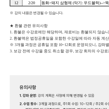
12
2/20
동화
>
돼지 삼형제
(
악기
:
우드블럭
)-->
※
강의 내용은 변경될 수 있습니다
.
★
환불 관련 유의사항
1.
환불은 수강료에만 해당하며
,
재료비는 환불되지 않습
2.
환불액은 법정공휴일을 포함한 수강일에 따라 자동 계
※
3
개
월 과정은 공휴일 포함
10~12
회로 운영되오니
,
강좌별
3.
보강 전에 수강을 중도 취소할 경우
,
보강 회차의 수강료
유의사항
1. 강좌 운영:
강의 계획은 사정에 의해 변경될 수 있음
2. 수업 횟수:
3개월 과정으로, 주1회 수업: 10~12회 / 주2회 수