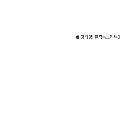
■
강좌명
:
뮤직톡노리톡
3