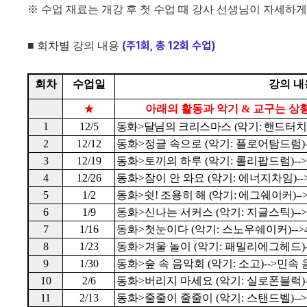
※
수업 재료는 개강 후 첫 수업 때 강사 선생님이 자세하
(
주
1
회
,
총
12
회 수업
)
■
회차별 강의 내용
회차
수업일
강의 내
★
아래의 활동과 악기
&
교구는 상
1
12/5
동화
>
달님의 크리스마스
(
악기
:
핸드터치
2
12/12
동화
>
정글 속으로
(
악기
:
플로어탐드럼
)
3
12/19
동화
>
토끼의 하루
(
악기
:
롤리팝드럼
)-->
4
12/26
동화
>
잠이 안 와요
(
악기
:
에너지차임
)--
5
1/2
동화
>
쉿
!
조용히 해
(
악기
:
에그쉐이커
)--
6
1/9
동화
>
신나는 서커스
(
악기
:
지글스틱
)-->
7
1/16
동화
>
첫눈이다
(
악기
:
스노우쉐이커
)-->
8
1/23
동화
>
겨울 놀이
(
악기
:
패밀리에그헤드
)
9
1/30
동화
>
숲 속 음악회
(
악기
:
소고
)-->
민속 
10
2/6
동화
>
버리지 마세요
(
악기
:
실로폰블럭
)
11
2/13
동화
>
줄줄이 줄줄이
(
악기
:
스탠드벨
)-->