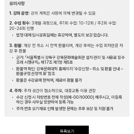
유의사항
1. 강좌 운영:
강의 계획은 사정에 의해 변경될 수 있음
2. 수업 횟수:
3개월 과정으로, 주1회 수업: 10~12회 / 주2회 수업:
20~24회 진행
법정·대체·임시공휴일에는 휴강하며, 별도의 보강 없습니다.
3. 환불:
개강 전 취소 시 전액 환불되며, 개강 후에는 수업 회차만큼 차
감 후 환불
근거: 「서울특별시 강북구 강북문화예술회관 설치·관리 및 사용료 징수
조례 시행규칙」 제17조 제1항 제5호
환불액 확인: 강북문화대학 홈페이지 ‘수강신청 – 취소 및 환불 안내 –
환불규정 산정액 표’ 참조
환불은 수강료에 한하며, 재료비 환불 불가
4. 주차:
주차 공간이 협소하므로, 대중교통 이용 권장
수강 신청 시 차량번호 전체 작성(예-00가0000) 해주시고, 미등록
하신 경우 사무실 방문하여 등록 가능
주차 번호 오기재로 인해 발생한 문제는 추후 보상 및 지원 불가
목록보기