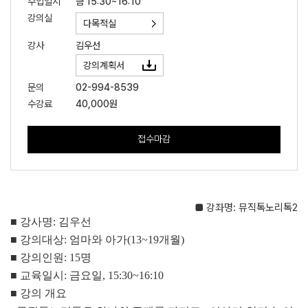
수업일시
금 15:30~16:10
강의실
다목적실
강사
김우선
강의계획서
문의
02-994-8539
수강료
40,000원
접수마감
■
강좌명
:
뮤직톡노리톡
2
■
강사명
:
김우선
■
강의대상
:
엄마와 아가
(13~19
개월
)
■
강의인원
: 15
명
■
교육일시
:
금요일
, 15:30~16:10
■
강의 개요