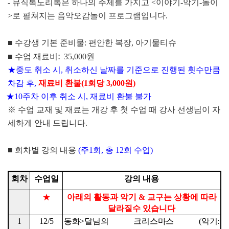
-
뮤직톡노리톡은 하나의 주제를 가지고
<
이야기
-
악기
-
놀이
>
로 펼쳐지는 음악오감놀이 프로그램입니다
.
■
수강생 기본 준비물
:
편안한 복장
,
아기물티슈
:
■
수업 재료비
35,000
원
★
중도 취소 시
,
취소하신 날짜를 기준으로 진행된 횟수만큼
차감 후
,
재료비 환불
(1
회당
3,000
원
)
★
10
주차 이후 취소 시
,
재료비 환불 불가
※
수업 교재 및 재료는 개강 후 첫 수업 때 강사 선생님이 자
세하게 안내 드립니다
.
■
회차별 강의 내용
(
주
1
회
,
총
12
회 수업
)
회차
수업일
강의 내용
★
아래의 활동과 악기
&
교구는 상황에 따라
달라질수 있습니다
1
12/5
동화
>
달님의 크리스마스
(
악기
: