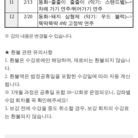
11
2/13
동화
>
줄줄이 줄줄이
(
악기
:
스탠드벨
)-->
차례 가기 연주
/
뛰어가기 연주
12
2/20
동화
>
돼지 삼형제
(
악기
:
우드 블럭
)-->
뚝딱뚝딱
4
박 고정박 연주
※
강의 내용은 변경될 수 있습니다
.
★
환불 관련 유의사항
1.
환불은 수강료에만 해당하며
,
재료비는 환불되지 않습니
다
.
2.
환불액은 법정공휴일을 포함한 수강일에 따라 자동 계산
됩니다
.
※
3
개
월 과정은 공휴일 포함
10~12
회로 운영되오니
,
강좌별
수업 회차를 꼭 확인해주세요
!
3.
보강 전에 수강을 중도 취소할 경우
,
보강 회차의 수강료
는 환불되지 않습니다
.