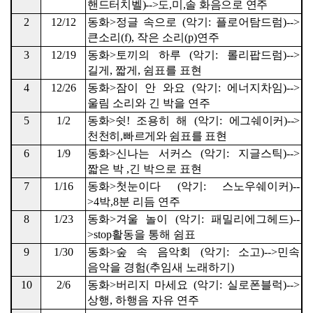
핸드터치벨
)-->
도
,
미
,
솔 화음으로 연주
2
12/12
동화
>
정글 속으로
(
악기
:
플로어탐드럼
)-->
큰소리
(f),
작은 소리
(p)
연주
3
12/19
동화
>
토끼의 하루
(
악기
:
롤리팝드럼
)-->
길게
,
짧게
,
쉼표를 표현
4
12/26
동화
>
잠이 안 와요
(
악기
:
에너지차임
)-->
울림 소리와 긴 박을 연주
5
1/2
동화
>
쉿
!
조용히 해
(
악기
:
에그쉐이커
)-->
천천히
,
빠르게와 쉼표를 표현
6
1/9
동화
>
신나는 서커스
(
악기
:
지글스틱
)-->
짧은 박
,
긴 박으로 표현
7
1/16
동화
>
첫눈이다
(
악기
:
스노우쉐이커
)--
>4
박
,8
분 리듬 연주
8
1/23
동화
>
겨울 놀이
(
악기
:
패밀리에그헤드
)--
>stop
활동을 통해 쉼표
9
1/30
동화
>
숲 속 음악회
(
악기
:
소고
)-->
민속
음악을 경험
(
추임새 노래하기
)
10
2/6
동화
>
버리지 마세요
(
악기
:
실로폰블럭
)-->
상행
,
하행음 자유 연주