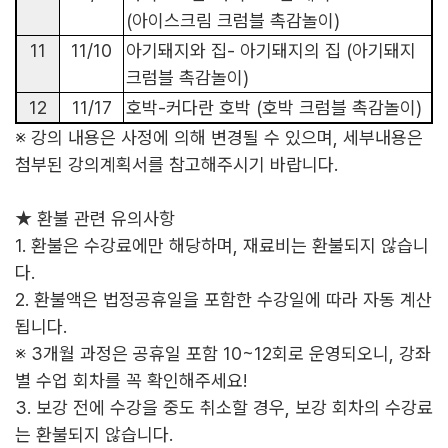
(
아이스크림 크럼블 촉감놀이
)
11
11/10
아기돼지와 집
-
아기돼지의 집
(
아기돼지
크럼블 촉감놀이
)
12
11/17
호박
-
커다란 호박
(
호박 크럼블 촉감놀이
)
※
강의 내용은 사정에 의해 변경될 수 있으며
,
세부내용은
첨부된 강의계획서를 참고해주시기 바랍니다
.
★
환불 관련 유의사항
1.
환불은 수강료에만 해당하며
,
재료비는 환불되지 않습니
다
.
2.
환불액은 법정공휴일을 포함한 수강일에 따라 자동 계산
됩니다
.
※
3
개
월 과정은 공휴일 포함
10~12
회로 운영되오니
,
강좌
별 수업 회차를 꼭 확인해주세요
!
3.
보강 전에 수강을 중도 취소할 경우
,
보강 회차의 수강료
는 환불되지 않습니다
.