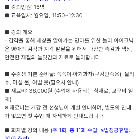
■
강의인원
: 15
명
■
교육일시
:
월요일
, 11:50~12:30
■
강의 개요
-
감각을 통해 세상을 알아가는 영아를 위한 놀이 아이크닉
은 영아의 감각과 지각 발달을 위해서 다양한 촉감과 색상
,
안전한 재질의 놀잇감과 재료로 놀이합니다
.
■
수강생 기본 준비물
:
쪽
쪽이
·
아기과자
(
구강만족용
),
물티
슈
,
마실 물
,
여벌 옷
(
필요시 안내
)
■
재료비
: 36,000
원
(
수업에 사용되는 식재료
,
교구비 일
체
)
※
재료비는 개강 전 선생님이 개별 안내하며
,
별도의 안내
가 없으면 첫 수업 때 자세하게 안내드립니다
.
■
회차별 강의 내용
(
주
1
회
,
총
11
회 수업
,
※
법정공휴일
:
10/6
추석
)