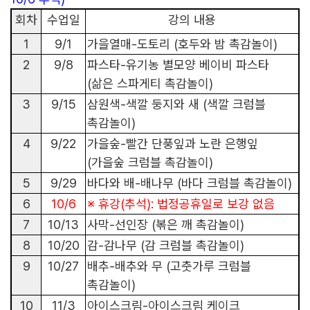
회차
수업일
강의 내용
1
9/1
가을열매
-
도토리
(
호두와 밤 촉감놀이
)
2
9/8
파스타
-
유기농 별모양 베이비 파스타
(
삶은 스파게티 촉감놀이
)
3
9/15
삼원색
-
색깔 둥지와 새
(
색깔 크럼블
촉감놀이
)
4
9/22
가을숲
-
빨간 단풍잎과 노란 은행잎
(
가을숲 크럼블 촉감놀이
)
5
9/29
바다와 배
-
배나무
(
바다 크럼블 촉감놀이
)
6
10/6
※
휴강
(
추석
):
법정공휴일로 보강 없음
7
10/13
사막
-
선인장
(
볶은 깨 촉감놀이
)
8
10/20
감
-
감나무
(
감 크럼블 촉감놀이
)
9
10/27
배추
-
배추와 무
(
고춧가루 크럼블
촉감놀이
)
10
11/3
아이스크림
-
아이스크림 케이크