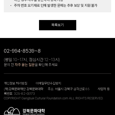
주차 번호 오기재로 인해 발생한 문제는 추후 보상 및 지원 불가
목록보기
02-994-8539~8
(평일 10~17시, 점심시간 12~13시)
문의 전
자주 묻는 질문
을 확인해 주세요
개인정보 처리방침
이메일무단수집방지
(재)강북문화재단 강북문화대학
주소: 서울시 강북구 삼각산로 85
사업자 등
록번호: 329-82-00173
COPYRIGHT Gangbuk Cultural Foundation.com ALL RIGHTS RESERVED.