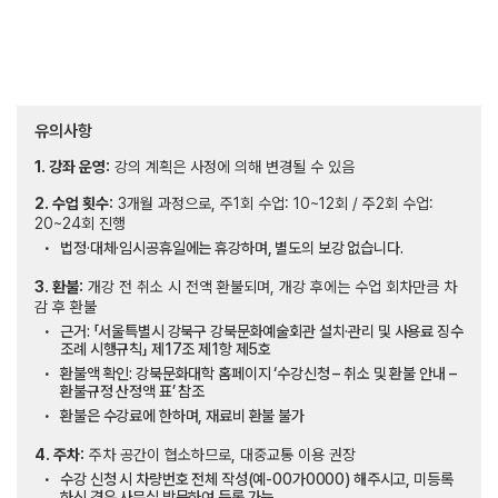
유의사항
1. 강좌 운영:
강의 계획은 사정에 의해 변경될 수 있음
2. 수업 횟수:
3개월 과정으로, 주1회 수업: 10~12회 / 주2회 수업:
20~24회 진행
법정·대체·임시공휴일에는 휴강하며, 별도의 보강 없습니다.
3. 환불:
개강 전 취소 시 전액 환불되며, 개강 후에는 수업 회차만큼 차
감 후 환불
근거: 「서울특별시 강북구 강북문화예술회관 설치·관리 및 사용료 징수
조례 시행규칙」 제17조 제1항 제5호
환불액 확인: 강북문화대학 홈페이지 ‘수강신청 – 취소 및 환불 안내 –
환불규정 산정액 표’ 참조
환불은 수강료에 한하며, 재료비 환불 불가
4. 주차:
주차 공간이 협소하므로, 대중교통 이용 권장
수강 신청 시 차량번호 전체 작성(예-00가0000) 해주시고, 미등록
하신 경우 사무실 방문하여 등록 가능