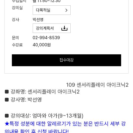
수업일시
월 11:50~12:30
강의실
다목적실
강사
박선영
강의계획서
문의
02-994-8539
수강료
40,000원
접수마감
109 센서리플레이 아이크닉2
■
강좌명
:
센서리플레이 아이크닉2
■
강사명
:
박선영
■
강의대상
: 엄마와 아가(
9~13
개월)
★
특정 성분에 대한 알레르기가 있는 분은 반드시 세부 강
의내용 확인 후 신청 바랍니다
!