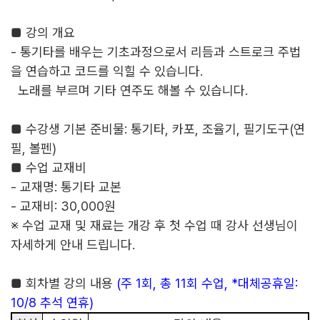
■
강의 개요
-
통기타를 배우는 기초과정으로서
리듬과 스트로크 주법
을 연습하고 코드를 익힐 수 있습니다
.
노래를 부르며 기타 연주도 해볼 수 있습니다.
■
수강생 기본 준비물
:
통기타
,
카포
,
조율기
,
필기도구(연
필, 볼펜)
■
수업 교재비
-
교재명
:
통기타 교본
-
교재비
:
30,000
원
※
수업 교재 및 재료는 개강 후 첫 수업 때 강사 선생님이
자세하게 안내 드립니다
.
■
회차별 강의 내용
(
주
1
회
,
총
11
회 수업
, *
대체공휴일
:
10/8
추석 연휴
)