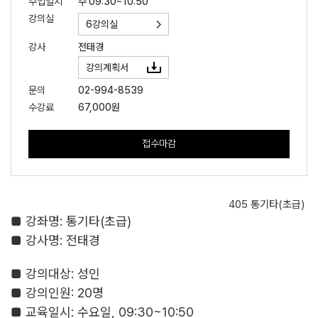
수업일시
수 09:30~10:50
강의실
6강의실
강사
전태경
강의계획서
문의
02-994-8539
수강료
67,000원
접수마감
405
통기타
(
초급
)
■
강좌명
:
통기타
(
초급
)
■
강사명
:
전태경
■
강의대상
:
성인
■
강의인원
: 20
명
■
교육일시
:
수요일
, 09:30~10:50