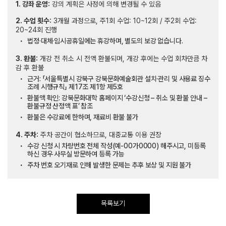
1. 강좌 운영:
강의 계획은 사정에 의해 변경될 수 있음
2. 수업 횟수:
3개월 과정으로, 주1회 수업: 10~12회 / 주2회 수업:
20~24회 진행
법정·대체·임시공휴일에는 휴강하며, 별도의 보강 없습니다.
3. 환불:
개강 전 취소 시 전액 환불되며, 개강 후에는 수업 회차만큼 차
감 후 환불
근거: 「서울특별시 강북구 강북문화예술회관 설치·관리 및 사용료 징수
조례 시행규칙」 제17조 제1항 제5호
환불액 확인: 강북문화대학 홈페이지 ‘수강신청 – 취소 및 환불 안내 –
환불규정 산정액 표’ 참조
환불은 수강료에 한하며, 재료비 환불 불가
4. 주차:
주차 공간이 협소하므로, 대중교통 이용 권장
수강 신청 시 차량번호 전체 작성(예-00가0000) 해주시고, 미등록
하신 경우 사무실 방문하여 등록 가능
주차 번호 오기재로 인해 발생한 문제는 추후 보상 및 지원 불가
목록보기