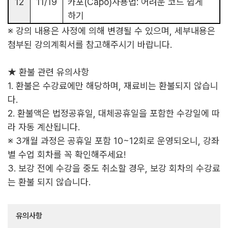
12
11/19
카포
(Capo)
사용법
:
어려운 코드 쉽게
하기
※
강의 내용은 사정에 의해 변경될 수 있으며
,
세부내용은
첨부된 강의계획서를 참고해주시기 바랍니다
.
★
환불 관련 유의사항
1.
환불은 수강료에만 해당하며
,
재료비는 환불되지 않습니
다
.
2.
환불액은 법정공휴일
,
대체공휴일을 포함한 수강일에 따
라 자동 계산됩니다
.
※
3
개
월 과정은 공휴일 포함
10~12
회로 운영되오니
,
강좌
별 수업 회차를 꼭 확인해주세요
!
3.
보강 전에 수강을 중도 취소할 경우
,
보강 회차의 수강료
는 환불 되지 않습니다
.
유의사항