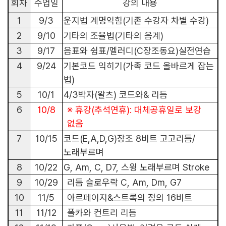
회차
수업일
강의 내용
1
9/3
운지법 계명익힘
(
기존 수강자 차별 수강
)
2
9/10
기타의 조율법
(
기타의 음계
)
3
9/17
음표와 쉼표
/
멜러디
(C
장조동요
)
실전연습
4
9/24
기본코드 익히기
(
가족 코드 올바르게 잡는
법
)
5
10/1
4/3
박자
(
왈츠
)
코드와
&
리듬
6
10/8
※
휴강
(
추석연휴
):
대체공휴일로 보강
없음
7
10/15
코드
(E,A,D,G)
장조
8
비트 고고리듬
/
노래부르며
8
10/22
G, Am, C, D7,
스윙 노래부르며
Stroke
9
10/29
리듬 슬로우락
C, Am, Dm, G7
10
11/5
아르페이지
&
스트록의 정의
16
비트
11
11/12
폴카와 컨트리 리듬