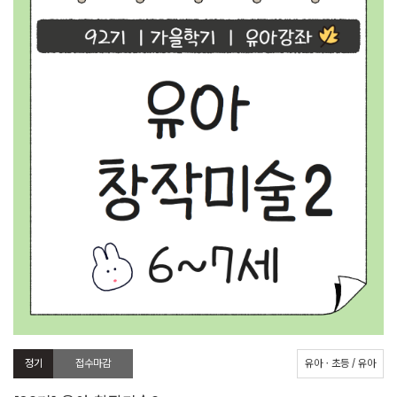
정기
접수마감
유아ㆍ초등 / 유아